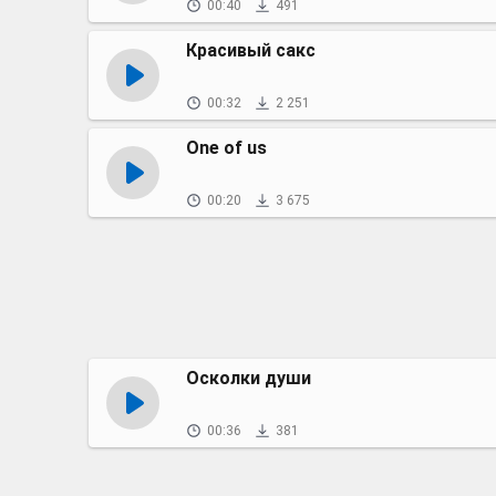
00:40
491
Красивый сакс
00:32
2 251
One of us
00:20
3 675
Осколки души
00:36
381