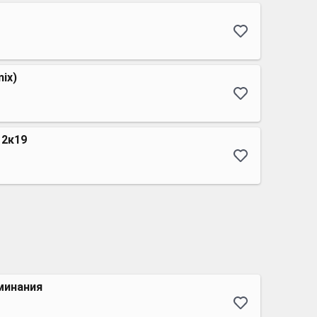
mix)
 2к19
минания