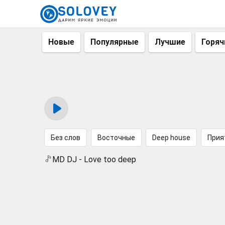
Новые
Популярные
Лучшие
Горяч
Без слов
Восточные
Deep house
Прия
MD DJ - Love too deep