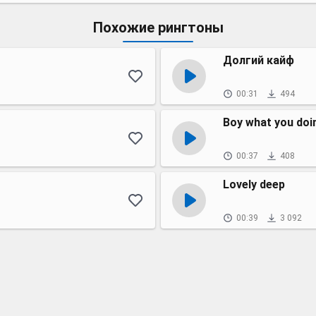
Похожие рингтоны
Долгий кайф
00:31
494
Boy what you doi
00:37
408
Lovely deep
00:39
3 092