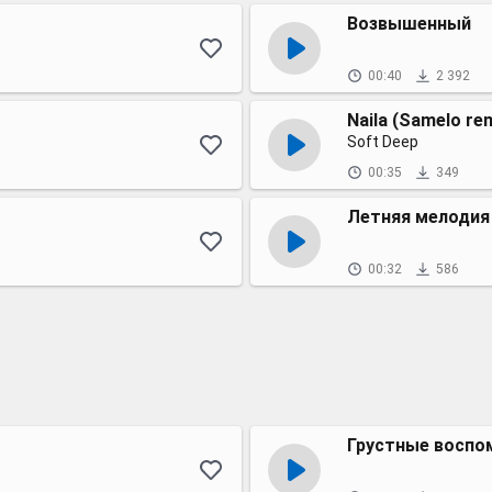
Возвышенный
00:40
2 392
Naila (Samelo re
Soft Deep
00:35
349
Летняя мелодия
00:32
586
Грустные воспо