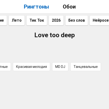
Рингтоны
Обои
ие
Лето
Тик Ток
2026
Без слов
Нейросе
Love too deep
тные
Красивая мелодия
MD DJ
Танцевальные