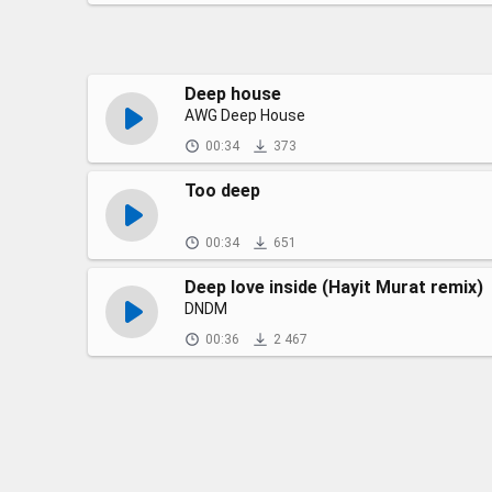
Deep house
AWG Deep House
00:34
373
Too deep
00:34
651
Deep love inside (Hayit Murat remix)
DNDM
00:36
2 467