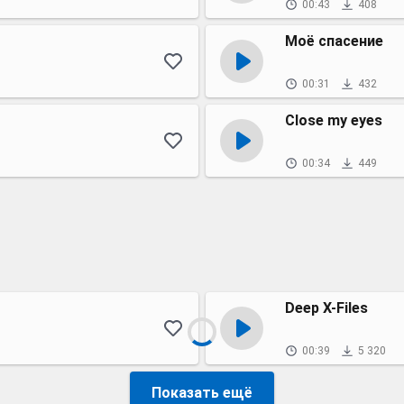
00:43
408
Моё спасение
00:31
432
Close my eyes
00:34
449
Deep X-Files
00:39
5 320
Показать ещё