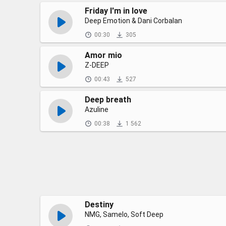
Friday I'm in love
Deep Emotion & Dani Corbalan
00:30
305
Amor mio
Z-DEEP
00:43
527
Deep breath
Azuline
00:38
1 562
Destiny
NMG, Samelo, Soft Deep