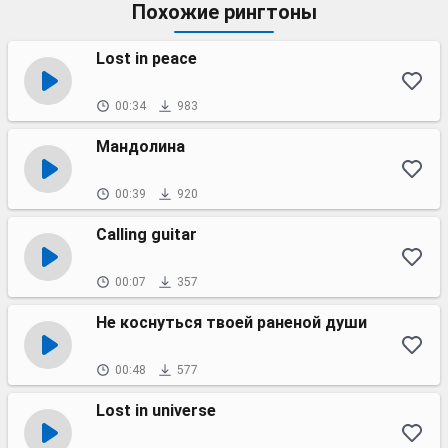
Похожие рингтоны
Lost in peace
00:34
983
Мандолина
00:39
920
Calling guitar
00:07
357
Не коснуться твоей раненой души
00:48
577
Lost in universe