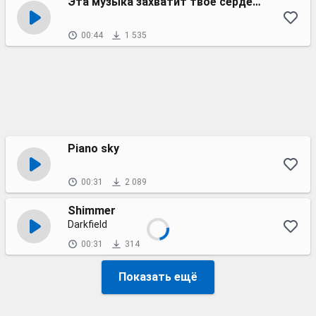
Эта музыка захватит твоё сердечко
00:44
1 535
Piano sky
00:31
2 089
Shimmer
Darkfield
00:31
314
Показать ещё