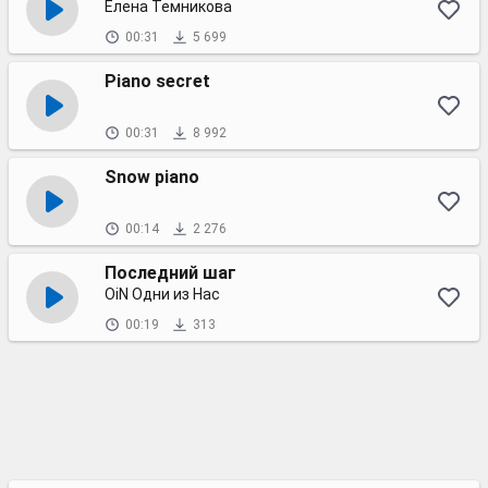
Елена Темникова
00:31
5 699
Piano secret
00:31
8 992
Snow piano
00:14
2 276
Последний шаг
OiN Одни из Нас
00:19
313