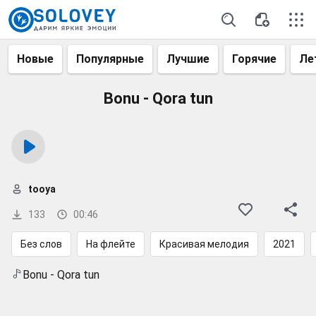
Новые
Популярные
Лучшие
Горячие
Ле
Bonu - Qora tun
tooya
133
00:46
Без слов
На флейте
Красивая мелодия
2021
Bonu - Qora tun