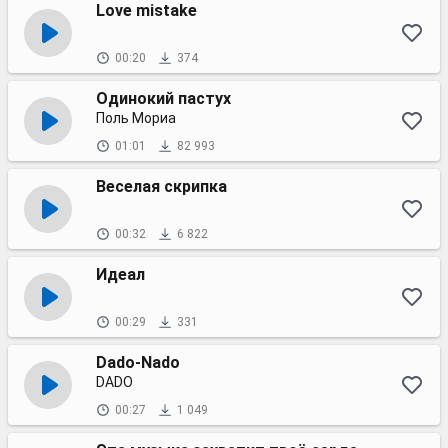
Love mistake
00:20
374
Одинокий пастух
Поль Мориа
01:01
82 993
Веселая скрипка
00:32
6 822
Идеал
00:29
331
Dado-Nado
DADO
00:27
1 049