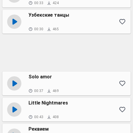
00:33
424
Узбекские танцы
00:30
465
Solo amor
00:37
469
Little Nightmares
00:43
408
Реквием