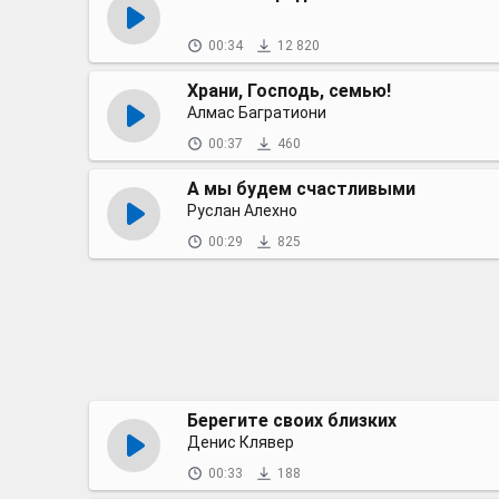
00:34
12 820
Храни, Господь, семью!
Алмас Багратиони
00:37
460
А мы будем счастливыми
Руслан Алехно
00:29
825
Берегите своих близких
Денис Клявер
00:33
188