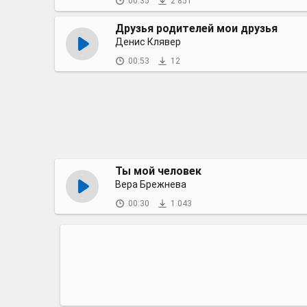
00:35
2 851
Друзья родителей мои друзья
Денис Клявер
00:53
12
Ты мой человек
Вера Брежнева
00:30
1 043