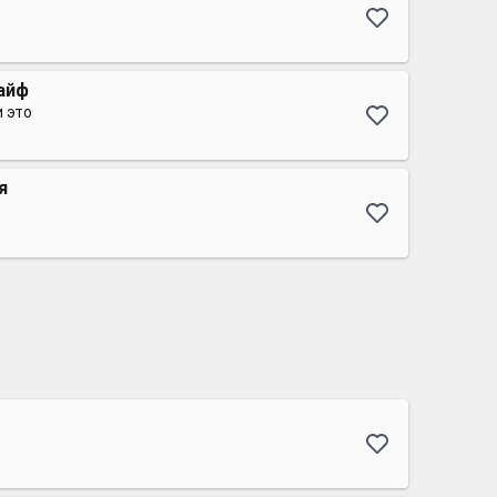
айф
и это
я