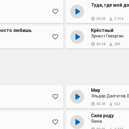
Туда, где мой д
00:28
2 314
просто любишь
Крёстный
Эрнест Геворгян
00:34
389
Мир
Эльдар Далгатов, 
00:38
322
Сила роду
Slavia