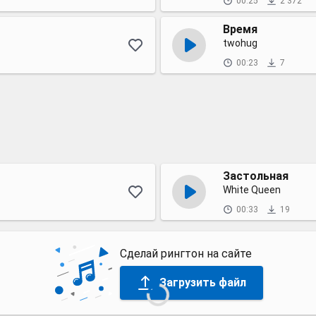
00:25
2 372
Время
twohug
00:23
7
Застольная
White Queen
00:33
19
Сделай рингтон на сайте
Загрузить файл