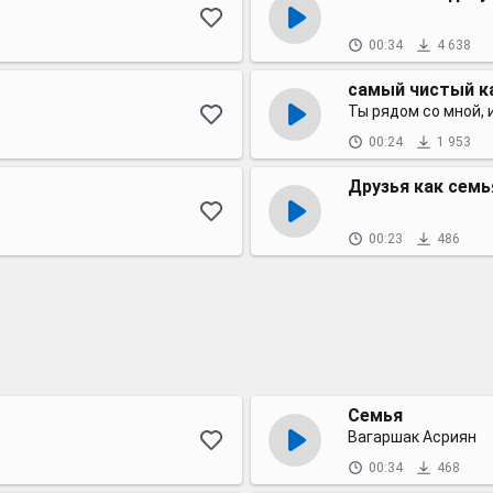
00:34
4 638
самый чистый к
Ты рядом со мной, 
00:24
1 953
Друзья как семь
00:23
486
Семья
Вагаршак Асриян
00:34
468