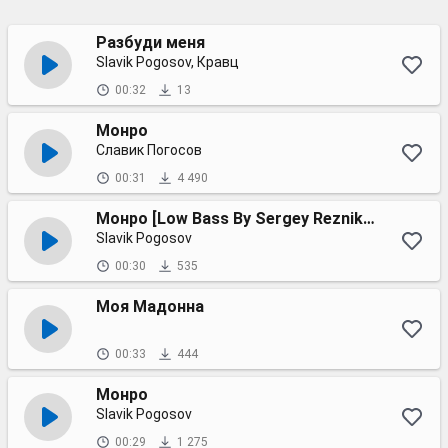
Разбуди меня
Slavik Pogosov, Кравц
00:32
13
Монро
Славик Погосов
00:31
4 490
Монро [Low Bass By Sergey Reznikov]
Slavik Pogosov
00:30
535
Моя Мадонна
00:33
444
Монро
Slavik Pogosov
00:29
1 275