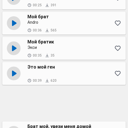
00:25
391
Мой брат
Andro
00:36
565
Мой братик
Экси
00:35
35
Это мой ген
00:39
620
Брат мой, увези меня домой