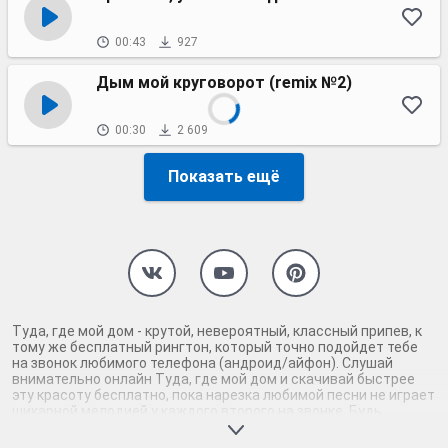
00:43
927
Дым мой круговорот (remix №2)
00:30
2 609
Показать ещё
Туда, где мой дом - крутой, невероятный, классный припев, к
тому же бесплатный рингтон, который точно подойдет тебе
на звонок любимого телефона (андроид/айфон). Слушай
внимательно онлайн Туда, где мой дом и скачивай быстрее
эту красоту бесплатно, пока нарезка любимой песни не играет
шикарной мелодией у каждого второго на звонке. Будь
первым, кто скачает бесплатно сей шедевр музыки и оценит
по достоинству гармоничное звучание припева Туда, где мой