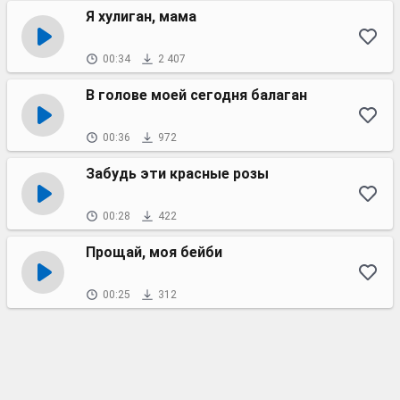
Я хулиган, мама
00:34
2 407
В голове моей сегодня балаган
00:36
972
Забудь эти красные розы
00:28
422
Прощай, моя бейби
00:25
312