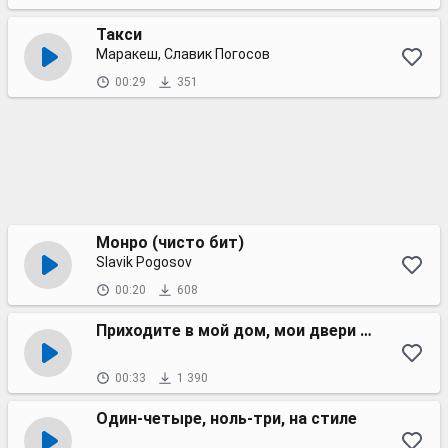
Такси
Маракеш, Славик Погосов
00:29
351
Монро (чисто бит)
Slavik Pogosov
00:20
608
Приходите в мой дом, мои двери открыты
00:33
1 390
Один-четыре, ноль-три, на стиле