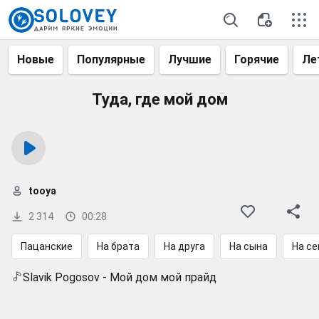
Новые
Популярные
Лучшие
Горячие
Ле
Туда, где мой дом
tooya
2 314
00:28
Пацанские
На брата
На друга
На сына
На с
Slavik Pogosov - Мой дом мой прайд