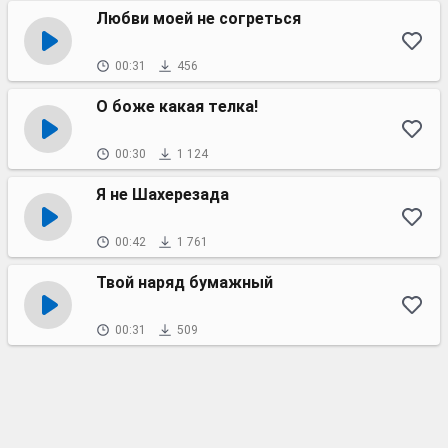
Любви моей не согреться
00:31
456
О боже какая телка!
00:30
1 124
Я не Шахерезада
00:42
1 761
Твой наряд бумажный
00:31
509