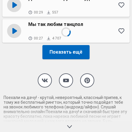
00:29
557
Мы так любим танцпол
00:27
4 707
Показать ещё
Поехали на дачу! - крутой, невероятный, классный припев, к
тому же бесплатный рингтон, который точно подойдет тебе
на звонок любимого телефона (андроид/айфон). Слушай
внимательно онлайн Поехали на дачу! и скачивай быстрее эту
красоту бесплатно, пока нарезка любимой песни не играет
шикарной мелодией у каждого второго на звонке. Будь
первым, кто скачает бесплатно сей шедевр музыки и оценит
по достоинству гармоничное звучание припева Поехали на