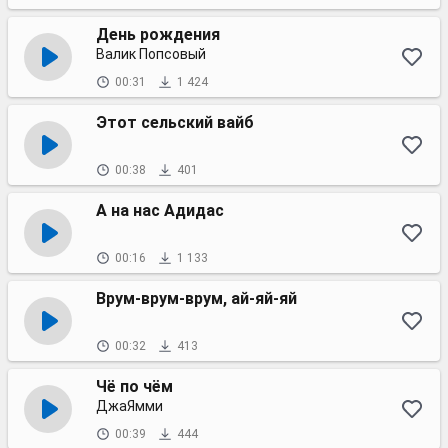
День рождения
Валик Попсовый
00:31
1 424
Этот сельский вайб
00:38
401
А на нас Адидас
00:16
1 133
Врум-врум-врум, ай-яй-яй
00:32
413
Чё по чём
ДжаЯмми
00:39
444