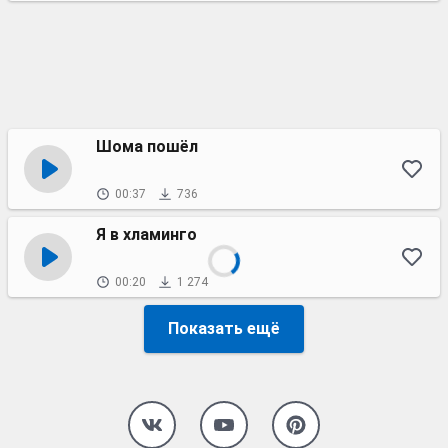
Шома пошёл
00:37
736
Я в хламинго
00:20
1 274
Показать ещё