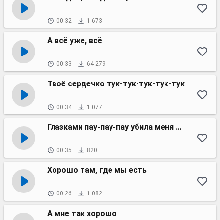
00:32
1 673
А всё уже, всё
00:33
64 279
Твоё сердечко тук-тук-тук-тук-тук
00:34
1 077
Глазками пау-пау-пау убила меня наповал
00:35
820
Хорошо там, где мы есть
00:26
1 082
А мне так хорошо