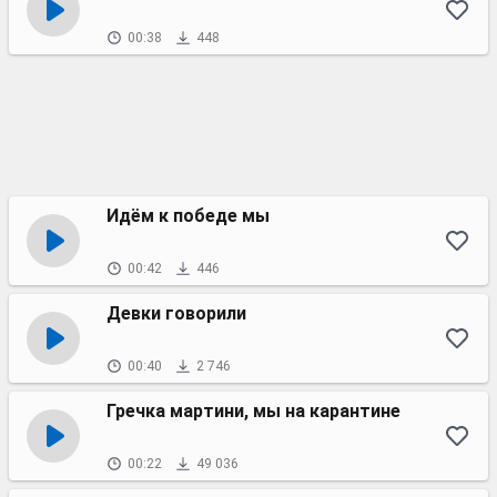
00:38
448
Идём к победе мы
00:42
446
Девки говорили
00:40
2 746
Гречка мартини, мы на карантине
00:22
49 036