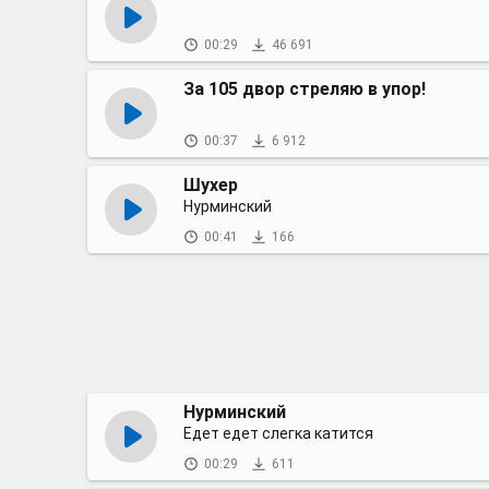
00:29
46 691
За 105 двор стреляю в упор!
00:37
6 912
Шухер
Нурминский
00:41
166
Нурминский
Едет едет слегка катится
00:29
611