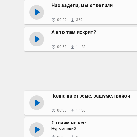
Нас задели, мы ответили
00:29
369
А кто там искрит?
00:35
1 125
Толпа на стрёме, зашумел район
00:36
1 186
Ставим на всё
Нурминский