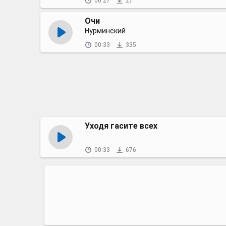
00:27
27
Очи
Нурминский
00:33
335
Уходя гасите всех
00:33
676