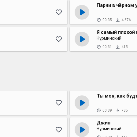
Парни в чёрном 
00:35
4 676
Я самый плохой 
Нурминский
00:31
415
Ты моя, как буд
00:39
735
Джип
Нурминский