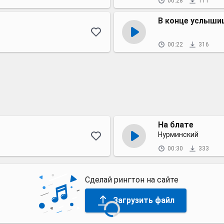
00:28
111
В конце услыши
00:22
316
На блате
Нурминский
00:30
333
Сделай рингтон на сайте
Загрузить файл