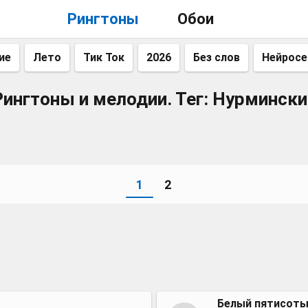
Рингтоны
Обои
ие
Лето
Тик Ток
2026
Без слов
Нейросе
Рингтоны и мелодии. Тег: Нурмински
1
2
Белый пятисот