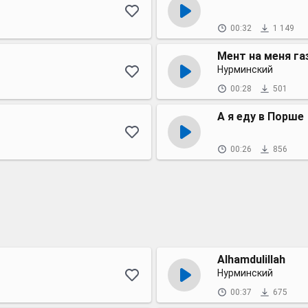
00:32
1 149
Мент на меня га
Нурминский
00:28
501
А я еду в Порше
00:26
856
Alhamdulillah
Нурминский
00:37
675