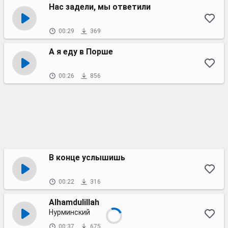
Нас задели, мы ответили
00:29
369
А я еду в Порше
00:26
856
В конце услышишь
00:22
316
Alhamdulillah
Нурминский
00:37
675