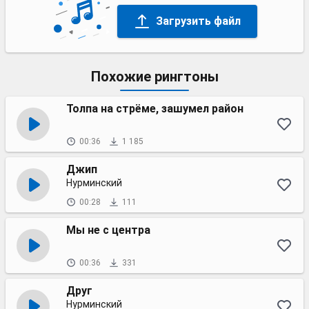
Загрузить файл
Похожие рингтоны
Толпа на стрёме, зашумел район
00:36
1 185
Джип
Нурминский
00:28
111
Мы не с центра
00:36
331
Друг
Нурминский