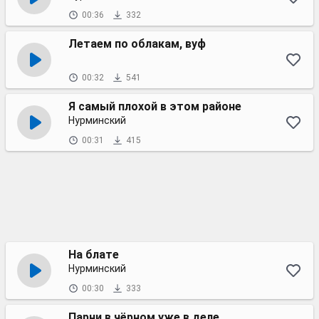
00:36
332
Летаем по облакам, вуф
00:32
541
Я самый плохой в этом районе
Нурминский
00:31
415
На блате
Нурминский
00:30
333
Парни в чёрном уже в деле