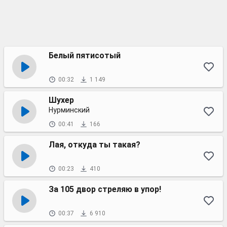
Белый пятисотый
00:32
1 149
Шухер
Нурминский
00:41
166
Лая, откуда ты такая?
00:23
410
За 105 двор стреляю в упор!
00:37
6 910