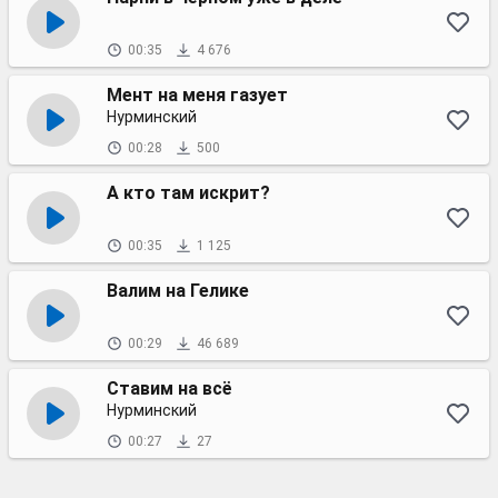
00:35
4 676
Мент на меня газует
Нурминский
00:28
500
А кто там искрит?
00:35
1 125
Валим на Гелике
00:29
46 689
Ставим на всё
Нурминский
00:27
27