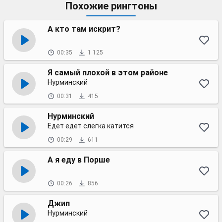
Похожие рингтоны
А кто там искрит?
00:35
1 125
Я самый плохой в этом районе
Нурминский
00:31
415
Нурминский
Едет едет слегка катится
00:29
611
А я еду в Порше
00:26
856
Джип
Нурминский