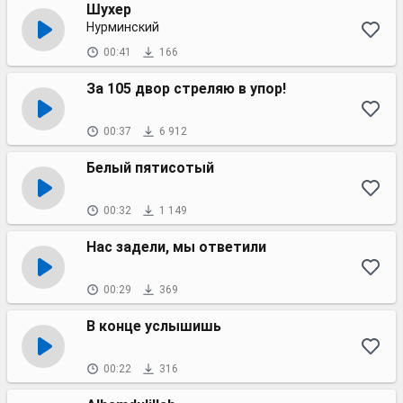
Шухер
Нурминский
00:41
166
За 105 двор стреляю в упор!
00:37
6 912
Белый пятисотый
00:32
1 149
Нас задели, мы ответили
00:29
369
В конце услышишь
00:22
316