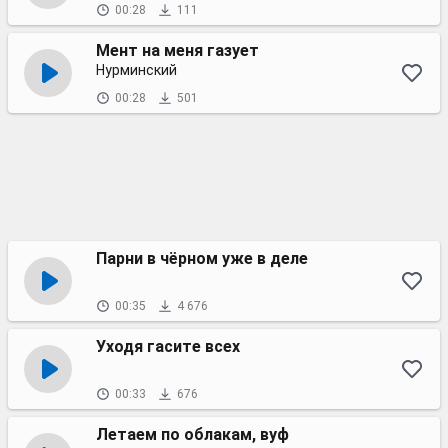
00:28
111
Мент на меня газует
Нурминский
00:28
501
Парни в чёрном уже в деле
00:35
4 676
Уходя гасите всех
00:33
676
Летаем по облакам, вуф