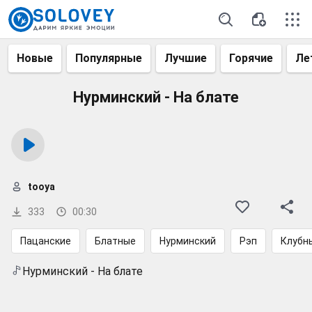
Новые
Популярные
Лучшие
Горячие
Ле
Нурминский - На блате
tooya
333
00:30
Пацанские
Блатные
Нурминский
Рэп
Клубн
Нурминский - На блате