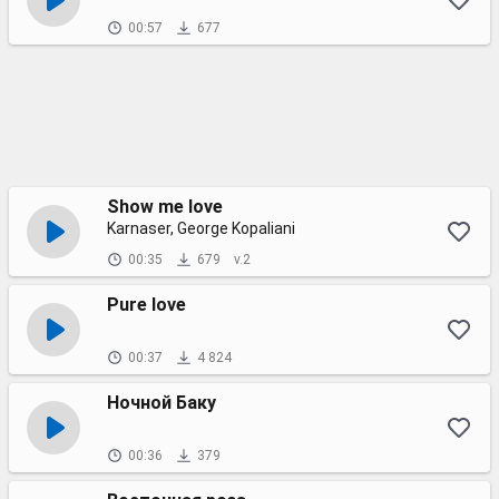
00:57
677
Show me love
Karnaser, George Kopaliani
00:35
679
v.2
Pure love
00:37
4 824
Ночной Баку
00:36
379