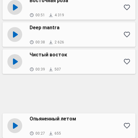
Восточная роза
00:51
4 319
Deep mantra
00:38
2 626
Чистый восток
00:39
507
Опьяненный летом
00:27
655