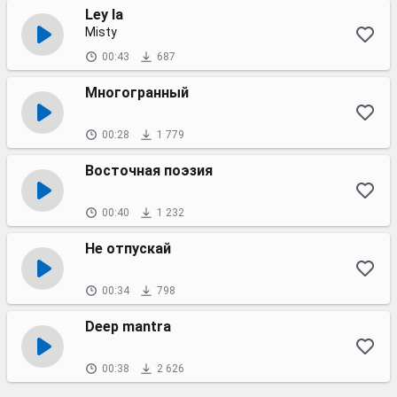
Ley la
Misty
00:43
687
Многогранный
00:28
1 779
Восточная поэзия
00:40
1 232
Не отпускай
00:34
798
Deep mantra
00:38
2 626