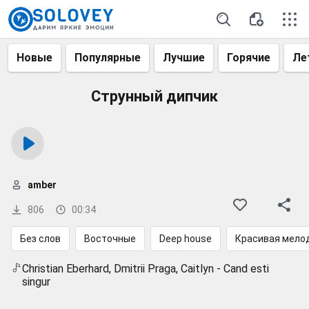
Новые
Популярные
Лучшие
Горячие
Ле
Струнный дипчик
amber
806
00:34
Без слов
Восточные
Deep house
Красивая мело
Christian Eberhard, Dmitrii Praga, Caitlyn - Cand esti
singur