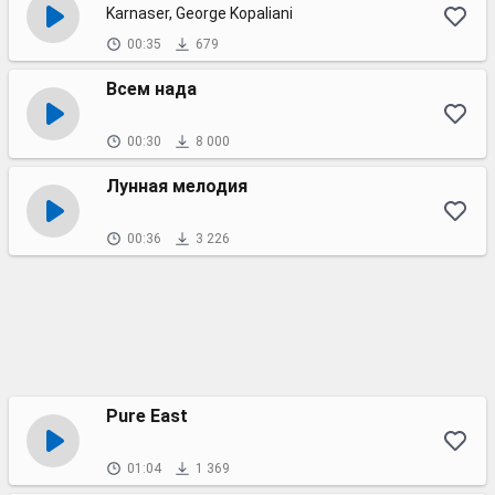
Karnaser, George Kopaliani
00:35
679
Всем нада
00:30
8 000
Лунная мелодия
00:36
3 226
Pure East
01:04
1 369