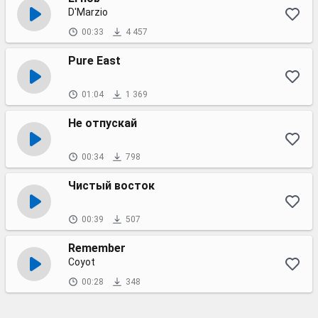
D'Marzio
00:33
4 457
Pure East
01:04
1 369
Не отпускай
00:34
798
Чистый восток
00:39
507
Remember
Coyot
00:28
348