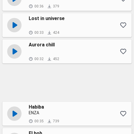
00:36
379
Lost in universe
00:33
424
Aurora chill
00:32
452
Habiba
ENZA
00:35
739
El hob