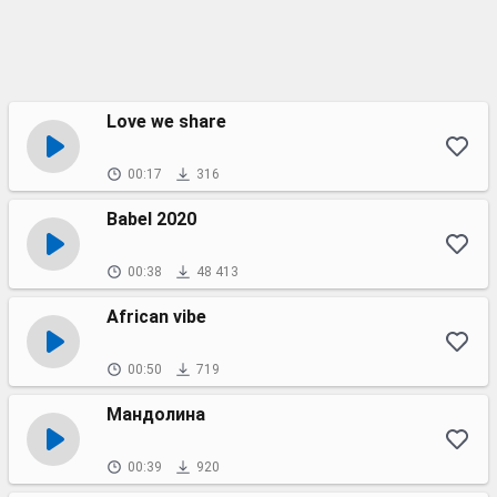
Love we share
00:17
316
Babel 2020
00:38
48 413
African vibe
00:50
719
Мандолина
00:39
920