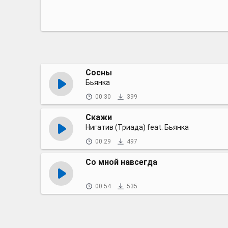
Сосны
Бьянка
00:30
399
Скажи
Нигатив (Триада) feat. Бьянка
00:29
497
Со мной навсегда
00:54
535