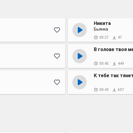
Никита
Бьянка
00:27
47
В голове твоя м
00:45
449
К тебе так тяне
00:43
657