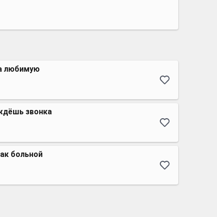
а любимую
 ждёшь звонка
как больной