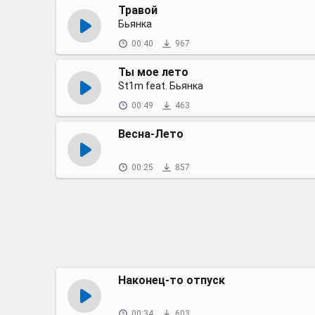
Травой
Бьянка
00:40
967
Ты мое лето
St1m feat. Бьянка
00:49
463
Весна-Лето
00:25
857
Наконец-то отпуск
00:34
603