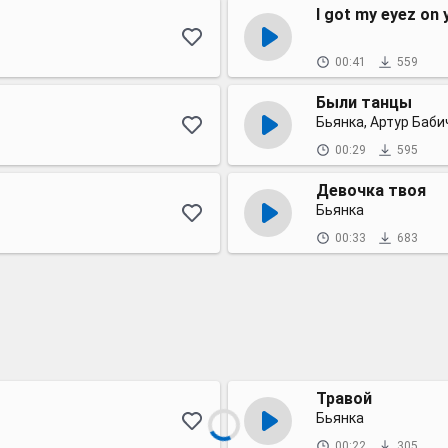
I got my eyez on 
00:41
559
Были танцы
Бьянка, Артур Баби
00:29
595
Девочка твоя
Бьянка
00:33
683
Травой
Бьянка
00:22
305