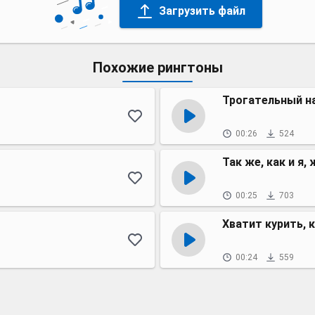
Загрузить файл
Похожие рингтоны
Трогательный н
00:26
524
Так же, как и я,
00:25
703
Хватит курить, 
00:24
559