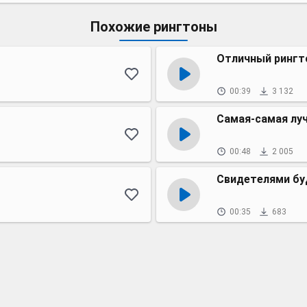
Похожие рингтоны
Отличный рингт
00:39
3 132
Самая-самая лу
00:48
2 005
Свидетелями бу
00:35
683