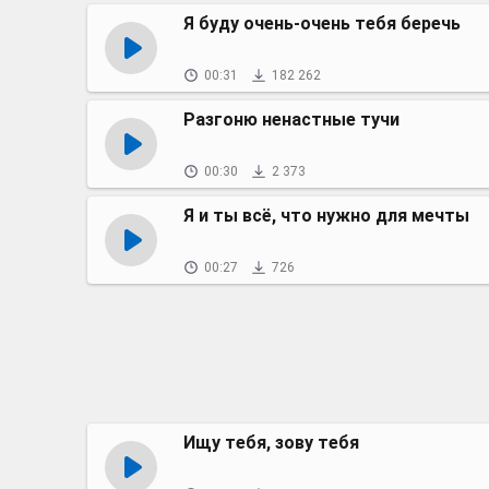
Я буду очень-очень тебя беречь
00:31
182 262
Разгоню ненастные тучи
00:30
2 373
Я и ты всё, что нужно для мечты
00:27
726
Ищу тебя, зову тебя