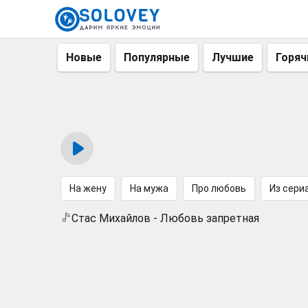
Новые
Популярные
Лучшие
Горяч
На жену
На мужа
Про любовь
Из сери
Стас Михайлов - Любовь запретная