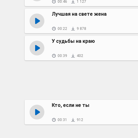
00:46
1 127
Лучшая на свете жена
00:22
9 878
У судьбы на краю
00:39
402
Кто, если не ты
00:31
912