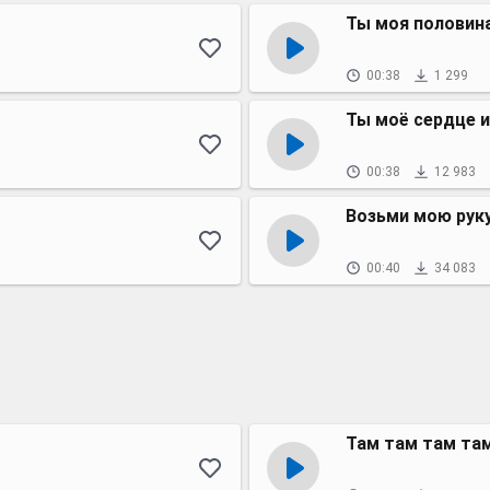
Ты моя половин
00:38
1 299
Ты моё сердце и
00:38
12 983
Возьми мою рук
00:40
34 083
Там там там та