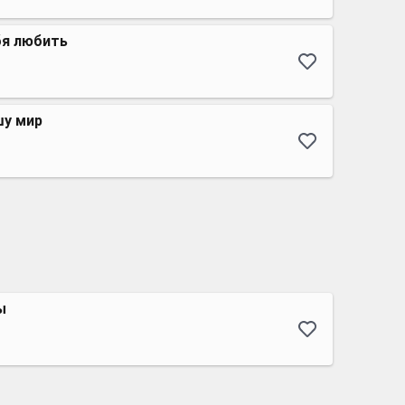
бя любить
шу мир
ы