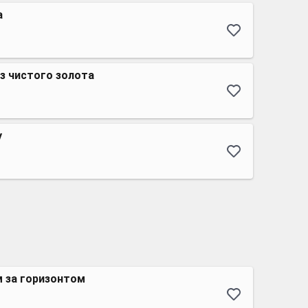
а
з чистого золота
у
м за горизонтом