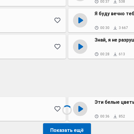
00:37
538
Я буду вечно те
00:30
3 667
Знай, я не разру
00:28
613
Эти белые цвет
00:36
852
Показать ещё