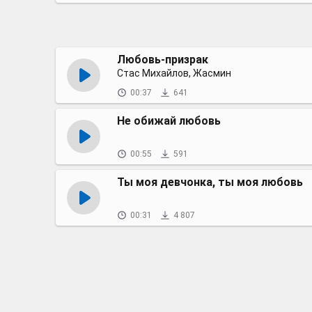
Любовь-призрак
Стас Михайлов, Жасмин
00:37
641
Не обижай любовь
00:55
591
Ты моя девчонка, ты моя любовь
00:31
4 807