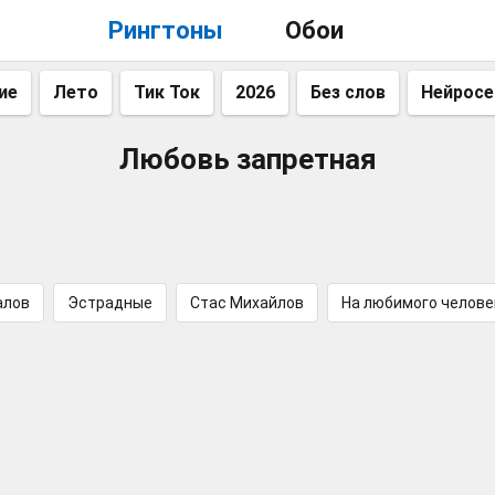
Рингтоны
Обои
ие
Лето
Тик Ток
2026
Без слов
Нейросе
Любовь запретная
алов
Эстрадные
Стас Михайлов
На любимого челове