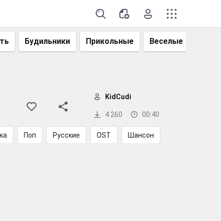
ть
Будильники
Прикольные
Веселые
Смеш
KidCudi
4 260
00:40
ка
Поп
Русские
OST
Шансон