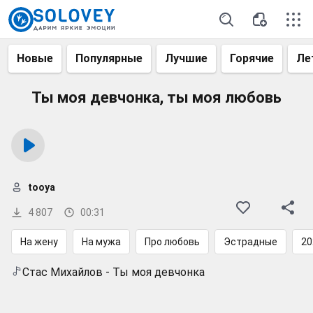
Новые
Популярные
Лучшие
Горячие
Ле
Ты моя девчонка, ты моя любовь
tooya
4 807
00:31
На жену
На мужа
Про любовь
Эстрадные
20
Стас Михайлов - Ты моя девчонка