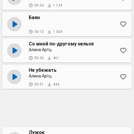
00:34
1 134
Баян
00:13
1 304
Со мной по-другому нельзя
Алина Артц
00:38
461
Не убежать
Алина Артц
00:31
444
Лужок