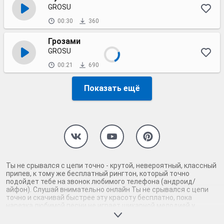
GROSU
00:30
360
Грозами
GROSU
00:21
690
Показать ещё
Ты не срывался с цепи точно - крутой, невероятный, классный
припев, к тому же бесплатный рингтон, который точно
подойдет тебе на звонок любимого телефона (андроид/
айфон). Слушай внимательно онлайн Ты не срывался с цепи
точно и скачивай быстрее эту красоту бесплатно, пока
нарезка любимой песни не играет шикарной мелодией у
каждого второго на звонке. Будь первым, кто скачает
бесплатно сей шедевр музыки и оценит по достоинству