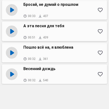
Бросай, не думай о прошлом
00:33
437
А эта песня для тебя
00:51
439
Пошло всё на, я влюблена
00:32
361
Весенний дождь
00:32
540