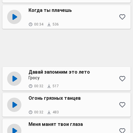
Когда ты плачешь
00:34
536
Давай запомним это лето
Гросу
00:32
517
Огонь грязных танцев
00:32
483
Меня манят твои глаза