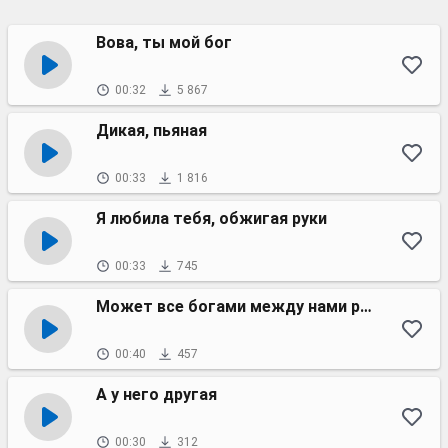
Вова, ты мой бог
00:32
5 867
Дикая, пьяная
00:33
1 816
Я любила тебя, обжигая руки
00:33
745
Может все богами между нами решено
00:40
457
А у него другая
00:30
312