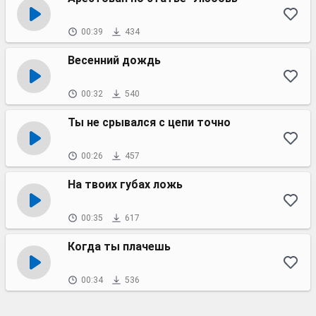
00:39
434
Весенний дождь
00:32
540
Ты не срывался с цепи точно
00:26
457
На твоих губах ложь
00:35
617
Когда ты плачешь
00:34
536