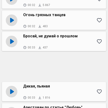
00:32
5 867
Огонь грязных танцев
00:32
483
Бросай, не думай о прошлом
00:33
437
Дикая, пьяная
00:33
1 816
Арестован по статье "Любовь"