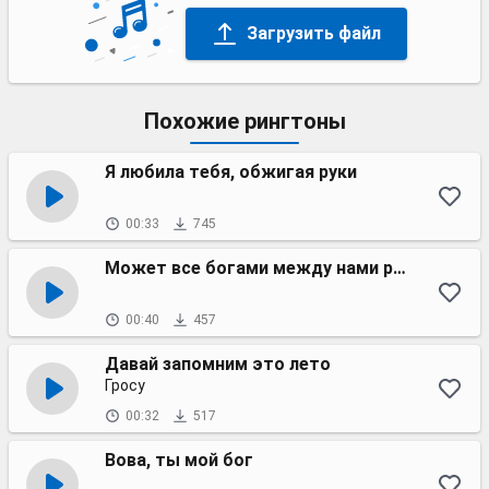
Загрузить файл
Похожие рингтоны
Я любила тебя, обжигая руки
00:33
745
Может все богами между нами решено
00:40
457
Давай запомним это лето
Гросу
00:32
517
Вова, ты мой бог