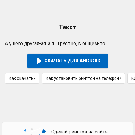
Текст
А у него другая-ая, а я... Грустно, в общем-то
СКАЧАТЬ ДЛЯ ANDROID
Как скачать?
Как установить рингтон на телефон?
К
Сделай рингтон на сайте