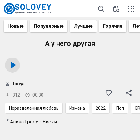
Новые
Популярные
Лучшие
Горячие
Ле
А у него другая
tooya
312
00:30
Неразделенная любовь
Измена
2022
Поп
G
Алина Гросу - Виски