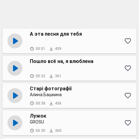
А эта песня для тебя
00:51
439
Пошло всё на, я влюблена
00:32
361
Cтарі фотографії
Алина Башкина
00:38
436
Лужок
GROSU
00:30
360