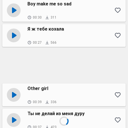
Boy make me so sad
00:30
311
Я ж тебе кохала
00:27
566
Other girl
00:39
336
Ты не делай из меня дуру
00:37
423