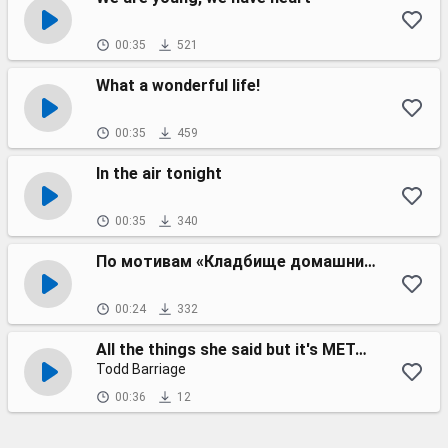
00:35
521
What a wonderful life!
00:35
459
In the air tonight
00:35
340
По мотивам «Кладбище домашних животных»
00:24
332
All the things she said but it's METALCORE
Todd Barriage
00:36
12