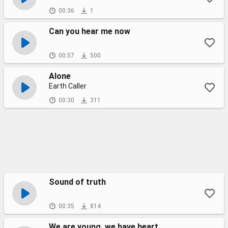
00:36
1
Can you hear me now
00:57
500
Alone
Earth Caller
00:30
311
Sound of truth
00:35
814
We are young, we have heart