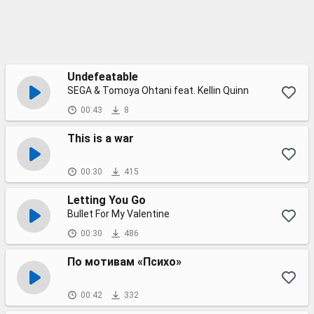
Undefeatable
SEGA & Tomoya Ohtani feat. Kellin Quinn
00:43
8
This is a war
00:30
415
Letting You Go
Bullet For My Valentine
00:30
486
По мотивам «Психо»
00:42
332