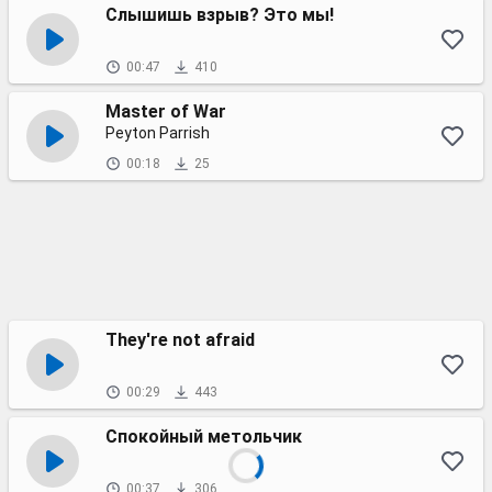
Слышишь взрыв? Это мы!
00:47
410
Master of War
Peyton Parrish
00:18
25
They're not afraid
00:29
443
Спокойный метольчик
00:37
306