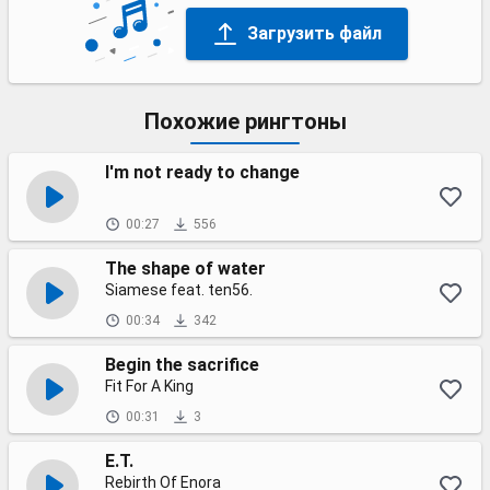
Загрузить файл
Похожие рингтоны
I'm not ready to change
00:27
556
The shape of water
Siamese feat. ten56.
00:34
342
Begin the sacrifice
Fit For A King
00:31
3
E.T.
Rebirth Of Enora