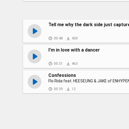
Tell me why the dark side just captu
00:48
430
I'm in love with a dancer
00:31
463
Confessions
Flo Rida feat. HEESEUNG & JAKE of ENHYPEN
00:39
12