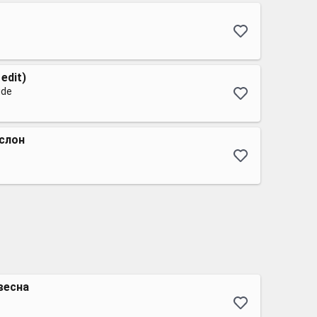
edit)
ude
слон
весна