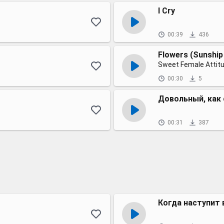
I Cry
00:39
436
Flowers (Sunship 
Sweet Female Attit
00:30
5
Довольный, как 
00:31
387
Когда наступит 