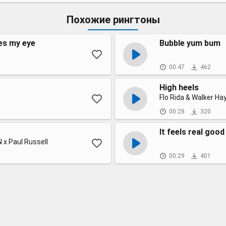
Похожие рингтоны
res my eye
Bubble yum bum
00:47
462
High heels
Flo Rida & Walker Ha
00:28
320
It feels real good
 x Paul Russell
00:29
401