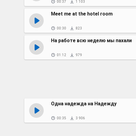
00:37
1 103
Meet me at the hotel room
00:30
823
На работе всю неделю мы пахали
01:12
979
Одна надежда на Надежду
00:35
3 906