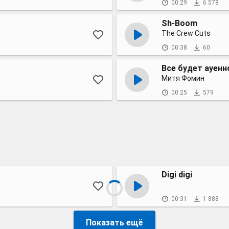
00:29
6 578
Sh-Boom
The Crew Cuts
00:38
60
Все будет ауенн
Митя Фомин
00:25
579
Digi digi
00:31
1 888
Показать ещё