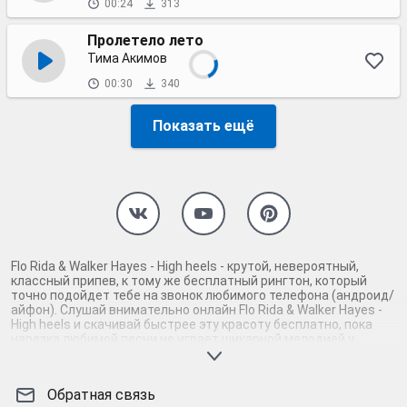
00:24
313
Пролетело лето
Тима Акимов
00:30
340
Показать ещё
Flo Rida & Walker Hayes - High heels - крутой, невероятный,
классный припев, к тому же бесплатный рингтон, который
точно подойдет тебе на звонок любимого телефона (андроид/
айфон). Слушай внимательно онлайн Flo Rida & Walker Hayes -
High heels и скачивай быстрее эту красоту бесплатно, пока
нарезка любимой песни не играет шикарной мелодией у
каждого второго на звонке. Будь первым, кто скачает
бесплатно сей шедевр музыки и оценит по достоинству
гармоничное звучание припева Flo Rida & Walker Hayes - High
Обратная связь
heels. Кроме того, ты можешь найти и скачать другую нарезку