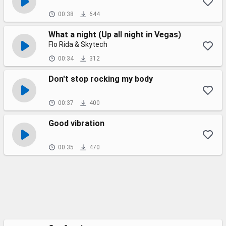
00:38
644
What a night (Up all night in Vegas)
Flo Rida & Skytech
00:34
312
Don't stop rocking my body
00:37
400
Good vibration
00:35
470