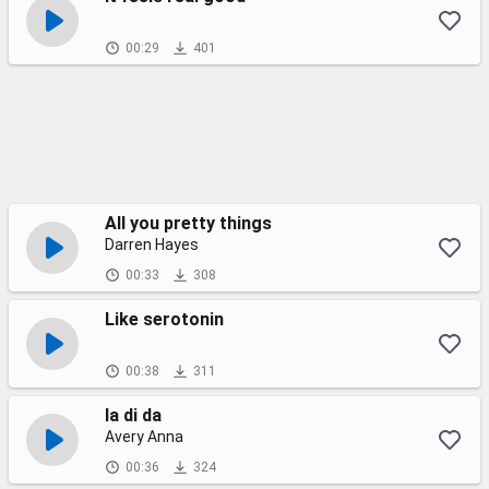
00:29
401
All you pretty things
Darren Hayes
00:33
308
Like serotonin
00:38
311
la di da
Avery Anna
00:36
324