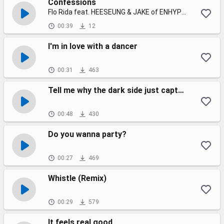
Confessions
Flo Rida feat. HEESEUNG & JAKE of ENHYPEN x Paul Russell
00:39
12
I'm in love with a dancer
00:31
463
Tell me why the dark side just captures my eye
00:48
430
Do you wanna party?
00:27
469
Whistle (Remix)
00:29
579
It feels real good