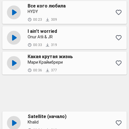
Все кого любила
HYDY
00:23
309
I ain't worried
Onur Atli & JR
00:33
319
Какая крутая жизнь
Мари Краймбрери
00:36
377
Satellite (начало)
Khalid