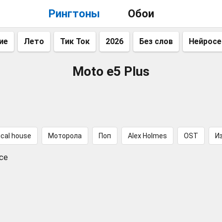
Рингтоны
Обои
ие
Лето
Тик Ток
2026
Без слов
Нейросе
Moto e5 Plus
ical house
Моторола
Поп
Alex Holmes
OST
И
nce