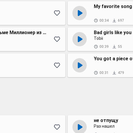
My favorite song
00:34
697
Отрывок из финальной песни в фильме Миллионер из трущоб
Bad girls like you
Tobii
00:39
55
You got a piece 
00:31
479
не отпущу
Раз нашел