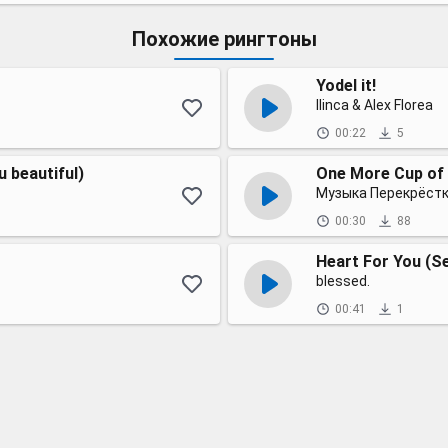
Похожие рингтоны
Yodel it!
Ilinca & Alex Florea
00:22
5
 beautiful)
One More Cup of 
Музыка Перекрёст
00:30
88
Heart For You (S
blessed.
00:41
1