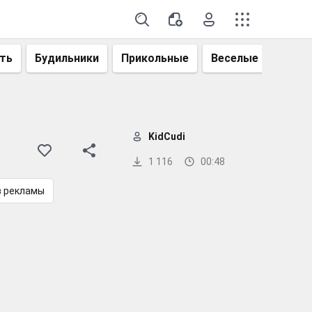
ть
Будильники
Прикольные
Веселые
Смеш
KidCudi
1 116
00:48
з рекламы