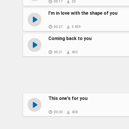
00:17
20
I'm in love with the shape of you
00:27
5 459
Coming back to you
00:21
403
This one's for you
00:30
458