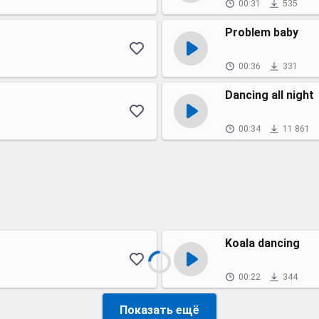
00:31
535
Problem baby
00:36
331
Dancing all night
00:34
11 861
Koala dancing
00:22
344
Показать ещё