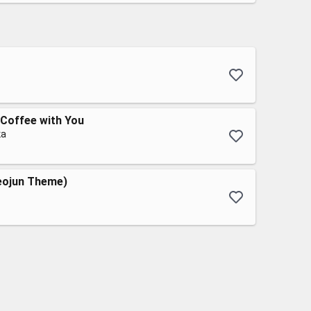
Coffee with You
ка
eojun Theme)