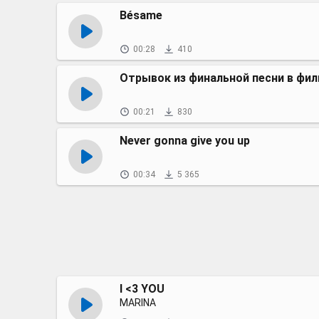
Bésame
00:28
410
00:21
830
Never gonna give you up
00:34
5 365
I <3 YOU
MARINA