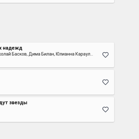
х надежд
Лариса Долина, Николай Басков, Дима Билан, Юлианна Караулова и Хор Академии Игоря Крутого
дут звезды