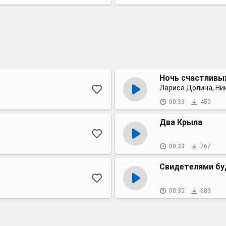
Ночь счастливы
00:33
450
Два Крыла
00:33
767
Свидетелями бу
00:35
683