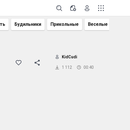
ть
Будильники
Прикольные
Веселые
Смеш
KidCudi
1 112
00:40