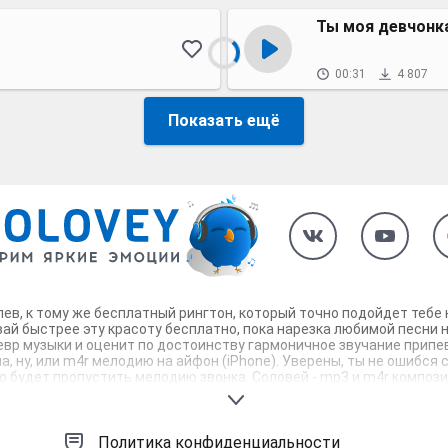
Ты моя девчонк
00:31
4 807
Показать ещё
ипев, к тому же бесплатный рингтон, который точно подойдет теб
ай быстрее эту красоту бесплатно, пока нарезка любимой песни 
евр музыки и оценит по достоинству гармоничное звучание припев
, ну, или m4r мелодию на айфон (iPhone). Уверены, ты не ошибся 
будет пропустить мелодию звонка. Соловей - mp3 и m4r композици
Политика конфиденциальности