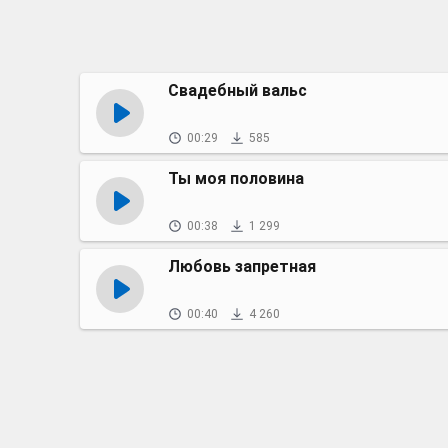
Свадебный вальс
00:29
585
Ты моя половина
00:38
1 299
Любовь запретная
00:40
4 260