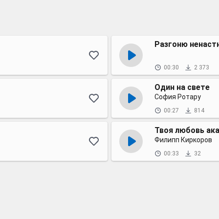
Разгоню ненаст
00:30
2 373
Один на свете
София Ротару
00:27
814
Твоя любовь ак
Филипп Киркоров
00:33
32