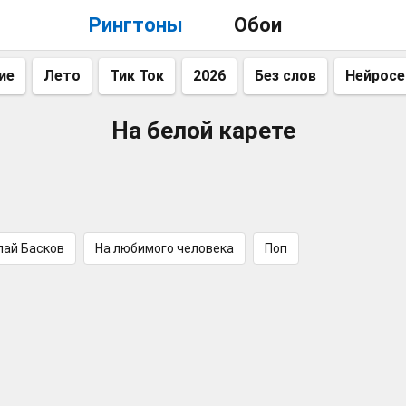
Рингтоны
Обои
ие
Лето
Тик Ток
2026
Без слов
Нейросе
На белой карете
лай Басков
На любимого человека
Поп