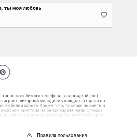
а, ты моя любовь
е на звонок любимого телефона (андроид/айфон).
не играет шикарной мелодией у каждого второго на
а На белой карете. Кроме того, ты можешь найти и
с выбором рингтона На белой карете, ведь с такой
и и звуки на звонок, которые зацепят тебя и всех
Правила пользования