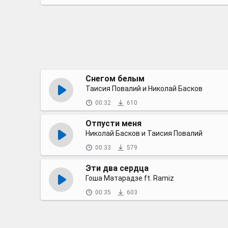
Снегом белым
Таисия Повалий и Николай Басков
00:32
610
Отпусти меня
Николай Басков и Таисия Повалий
00:33
579
Эти два сердца
Гоша Матарадзе ft. Ramiz
00:35
603