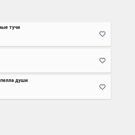
ные тучи
апелла души