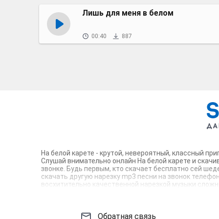
Лишь для меня в белом
00:40
887
На белой карете - крутой, невероятный, классный пр
Слушай внимательно онлайн На белой карете и скачив
звонке. Будь первым, кто скачает бесплатно сей шед
скачать другую нарезку mp3 песни на звонок телефона
восхитительно качественной нарезкой музыки сложно 
вокруг. Твой телефон достоин!
Обратная связь