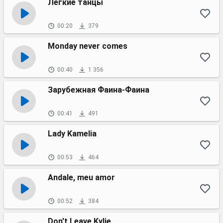
Легкие танцы
00:20
379
Monday never comes
00:40
1 356
Зарубежная Фаина-Фаина
00:41
491
Lady Kamelia
00:53
464
Andale, meu amor
00:52
384
Don't Leave Kylie