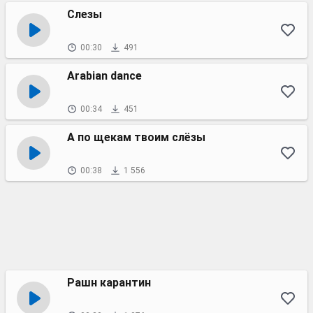
Слезы
00:30
491
Arabian dance
00:34
451
А по щекам твоим слёзы
00:38
1 556
Рашн карантин