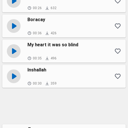
00:26
632
Boracay
00:36
426
My heart it was so blind
00:35
496
Inshallah
00:30
359