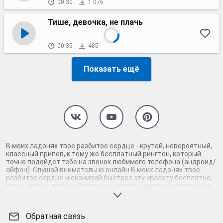
00:30
1 076
Тише, девочка, не плачь
00:35
485
Показать ещё
В моих ладонях твое разбитое сердце - крутой, невероятный,
классный припев, к тому же бесплатный рингтон, который
точно подойдет тебе на звонок любимого телефона (андроид/
айфон). Слушай внимательно онлайн В моих ладонях твое
разбитое сердце и скачивай быстрее эту красоту бесплатно,
пока нарезка любимой песни не играет шикарной мелодией у
каждого второго на звонке. Будь первым, кто скачает
бесплатно сей шедевр музыки и оценит по достоинству
гармоничное звучание припева В моих ладонях твое разбитое
Обратная связь
сердце. Кроме того, ты можешь найти и скачать другую