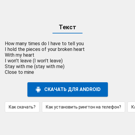
Текст
How many times do I have to tell you
I hold the pieces of your broken heart
With my heart
I won't leave (I won't leave)
Stay with me (stay with me)
Close to mine
СКАЧАТЬ ДЛЯ ANDROID
Как скачать?
Как установить рингтон на телефон?
К