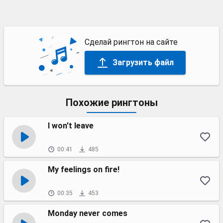
Сделай рингтон на сайте
Загрузить файл
Похожие рингтоны
I won't leave
00:41
485
My feelings on fire!
00:35
453
Monday never comes