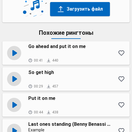
Загрузить файл
Похожие рингтоны
Go ahead and put it on me
00:41
440
So get high
00:29
457
Put it on me
00:44
438
Last ones standing (Benny Benassi remix)
Example