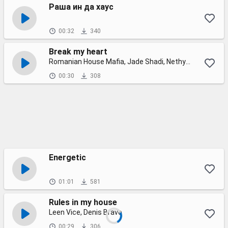
Раша ин да хаус
00:32
340
Break my heart
Romanian House Mafia, Jade Shadi, Nethy Aber
00:30
308
Energetic
01:01
581
Rules in my house
Leen Vice, Denis Bravo
00:29
306