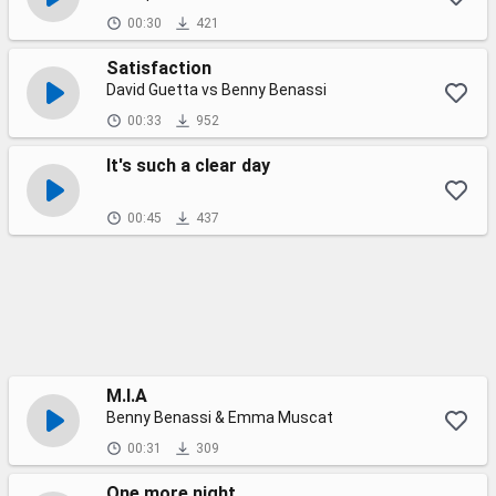
00:30
421
Satisfaction
David Guetta vs Benny Benassi
00:33
952
It's such a clear day
00:45
437
M.I.A
Benny Benassi & Emma Muscat
00:31
309
One more night