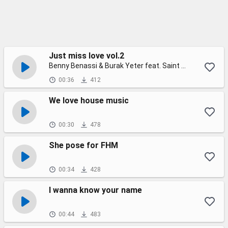
Just miss love vol.2
Benny Benassi & Burak Yeter feat. Saint Wilder
00:36
412
We love house music
00:30
478
She pose for FHM
00:34
428
I wanna know your name
00:44
483