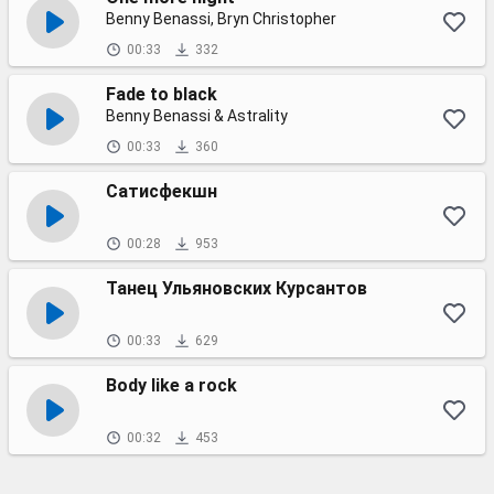
Benny Benassi, Bryn Christopher
00:33
332
Fade to black
Benny Benassi & Astrality
00:33
360
Сатисфекшн
00:28
953
Танец Ульяновских Курсантов
00:33
629
Body like a rock
00:32
453