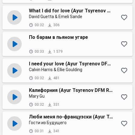
What I did for love (Ayur Tsyrenov DFM remix)
David Guetta & Emeli Sande
00:32
306
По барам в пьяном угаре
00:33
1 579
I need your love (Ayur Tsyrenov DFM remix)
Calvin Harris & Ellie Goulding
00:32
481
Калифорния (Ayur Tsyrenov DFM Remix)
Mary Gu
00:32
331
Люби меня по-французски (Ayur Tsyrenov remix)
Гости из Будущего
00:31
341