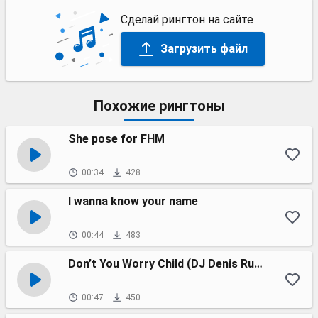
Сделай рингтон на сайте
Загрузить файл
Похожие рингтоны
She pose for FHM
00:34
428
I wanna know your name
00:44
483
Don’t You Worry Child (DJ Denis Rublev & DJ Anton Cover Mix)
00:47
450