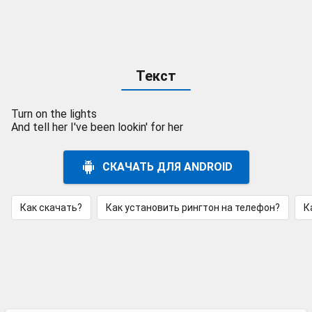
Текст
Turn on the lights
And tell her I've been lookin' for her
СКАЧАТЬ ДЛЯ ANDROID
Как скачать?
Как установить рингтон на телефон?
К