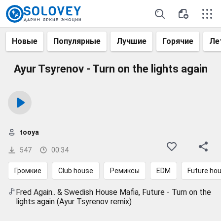
Новые
Популярные
Лучшие
Горячие
Ле
Ayur Tsyrenov - Turn on the lights again
tooya
547
00:34
Громкие
Club house
Ремиксы
EDM
Future ho
Fred Again.. & Swedish House Mafia, Future - Turn on the
lights again (Ayur Tsyrenov remix)