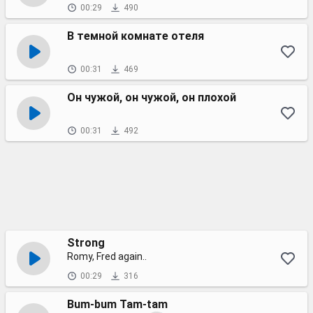
00:29
490
В темной комнате отеля
00:31
469
Он чужой, он чужой, он плохой
00:31
492
Strong
Romy, Fred again..
00:29
316
Bum-bum Tam-tam