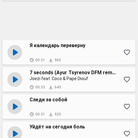
Я календарь переверну
00:31
965
7 seconds (Ayur Tsyrenov DFM remix)
Joezi feat. Coco & Pape Diouf
00:33
643
Следи за собой
00:31
920
Уйдёт на сегодня боль