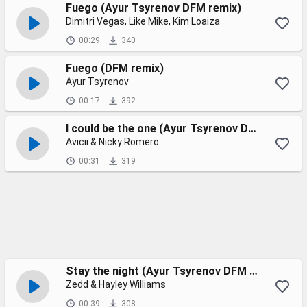
Fuego (Ayur Tsyrenov DFM remix)
Dimitri Vegas, Like Mike, Kim Loaiza
00:29
340
Fuego (DFM remix)
Ayur Tsyrenov
00:17
392
I could be the one (Ayur Tsyrenov DFM remix)
Avicii & Nicky Romero
00:31
319
Stay the night (Ayur Tsyrenov DFM remix)
Zedd & Hayley Williams
00:39
308