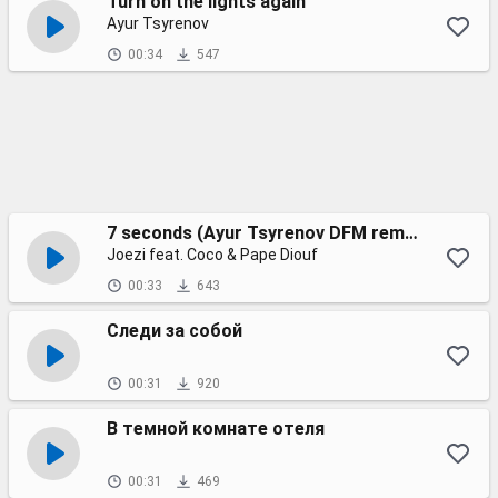
Turn on the lights again
Ayur Tsyrenov
00:34
547
7 seconds (Ayur Tsyrenov DFM remix)
Joezi feat. Coco & Pape Diouf
00:33
643
Следи за собой
00:31
920
В темной комнате отеля
00:31
469