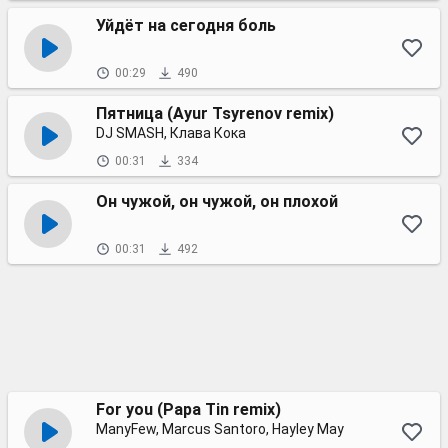
Уйдёт на сегодня боль
00:29
490
Пятница (Ayur Tsyrenov remix)
DJ SMASH, Клава Кока
00:31
334
Он чужой, он чужой, он плохой
00:31
492
For you (Papa Tin remix)
ManyFew, Marcus Santoro, Hayley May