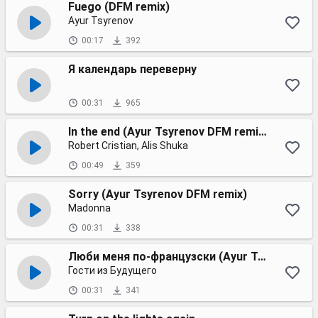
Fuego (DFM remix)
Ayur Tsyrenov
00:17
392
Я календарь переверну
00:31
965
In the end (Ayur Tsyrenov DFM remix)
Robert Cristian, Alis Shuka
00:49
359
Sorry (Ayur Tsyrenov DFM remix)
Madonna
00:31
338
Люби меня по-французски (Ayur Tsyrenov remix)
Гости из Будущего
00:31
341