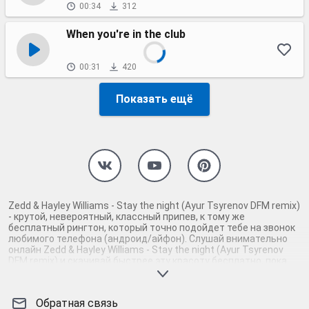
00:34
312
When you're in the club
00:31
420
Показать ещё
Zedd & Hayley Williams - Stay the night (Ayur Tsyrenov DFM remix)
- крутой, невероятный, классный припев, к тому же
бесплатный рингтон, который точно подойдет тебе на звонок
любимого телефона (андроид/айфон). Слушай внимательно
онлайн Zedd & Hayley Williams - Stay the night (Ayur Tsyrenov
DFM remix) и скачивай быстрее эту красоту бесплатно, пока
нарезка любимой песни не играет шикарной мелодией у
каждого второго на звонке. Будь первым, кто скачает
бесплатно сей шедевр музыки и оценит по достоинству
Обратная связь
гармоничное звучание припева Zedd & Hayley Williams - Stay