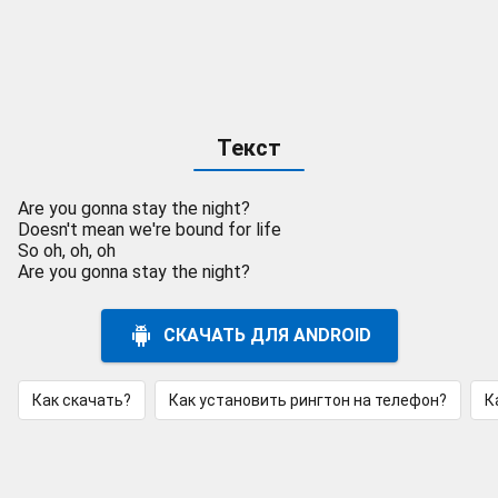
Текст
Are you gonna stay the night?
Doesn't mean we're bound for life
So oh, oh, oh
Are you gonna stay the night?
СКАЧАТЬ ДЛЯ ANDROID
Как скачать?
Как установить рингтон на телефон?
К