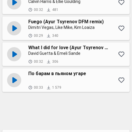
Calvin Harris & Ellie Goulding
00:32
481
Fuego (Ayur Tsyrenov DFM remix)
Dimitri Vegas, Like Mike, Kim Loaiza
00:29
340
What I did for love (Ayur Tsyrenov DFM remix)
David Guetta & Emeli Sande
00:32
306
По барам в пьяном угаре
00:33
1 579