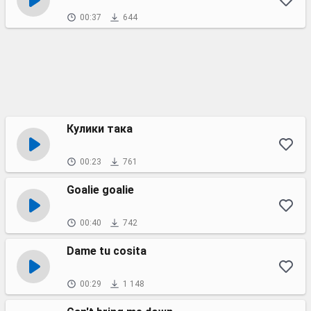
00:37
644
Кулики така
00:23
761
Goalie goalie
00:40
742
Dame tu cosita
00:29
1 148