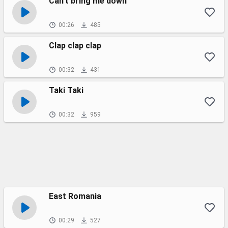
Can't bring me down
00:26
485
Clap clap clap
00:32
431
Taki Taki
00:32
959
East Romania
00:29
527