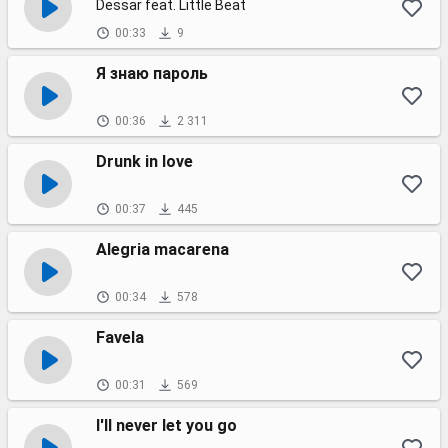
Dessar feat. Little Beat
00:33
9
Я знаю пароль
00:36
2 311
Drunk in love
00:37
445
Alegria macarena
00:34
578
Favela
00:31
569
I'll never let you go