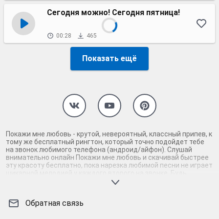
Сегодня можно! Сегодня пятница!
00:28
465
Показать ещё
Покажи мне любовь - крутой, невероятный, классный припев, к
тому же бесплатный рингтон, который точно подойдет тебе
на звонок любимого телефона (андроид/айфон). Слушай
внимательно онлайн Покажи мне любовь и скачивай быстрее
эту красоту бесплатно, пока нарезка любимой песни не играет
шикарной мелодией у каждого второго на звонке. Будь
первым, кто скачает бесплатно сей шедевр музыки и оценит
по достоинству гармоничное звучание припева Покажи мне
любовь. Кроме того, ты можешь найти и скачать другую
Обратная связь
нарезку mp3 песни на звонок телефона, ну, или m4r мелодию
на айфон (iPhone). Уверены, ты не ошибся с выбором рингтона