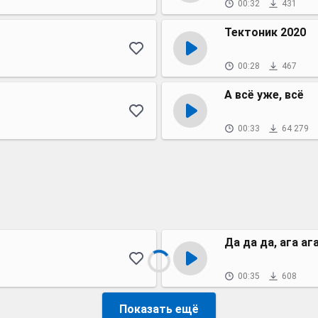
00:32
431
Тектоник 2020
00:28
467
А всё уже, всё
00:33
64 279
Да да да, ага аг
00:35
608
Показать ещё