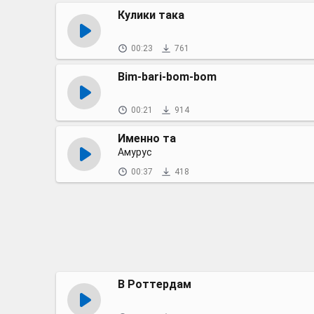
Кулики така
00:23
761
Bim-bari-bom-bom
00:21
914
Именно та
Амурус
00:37
418
В Роттердам