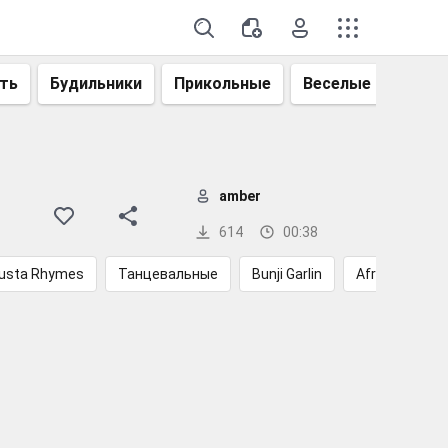
ть
Будильники
Прикольные
Веселые
Смеш
amber
614
00:38
usta Rhymes
Танцевальные
Bunji Garlin
Afrobeat