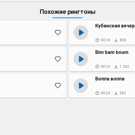
Похожие рингтоны
Кубинская вечер
00:30
858
Bim bam boum
00:32
1 283
Воппа воппа
00:29
583