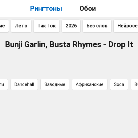
Рингтоны
Обои
ие
Лето
Тик Ток
2026
Без слов
Нейросе
Bunji Garlin, Busta Rhymes - Drop It
ги
Dancehall
Заводные
Африканские
Soca
B