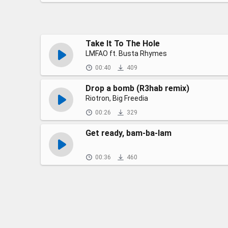
Take It To The Hole
LMFAO ft. Busta Rhymes
00:40
409
Drop a bomb (R3hab remix)
Riotron, Big Freedia
00:26
329
Get ready, bam-ba-lam
00:36
460