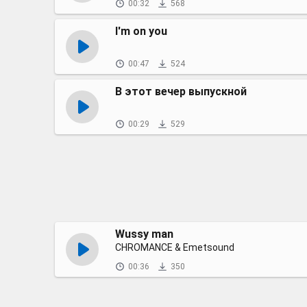
00:32
568
I'm on you
00:47
524
В этот вечер выпускной
00:29
529
Wussy man
CHROMANCE & Emetsound
00:36
350