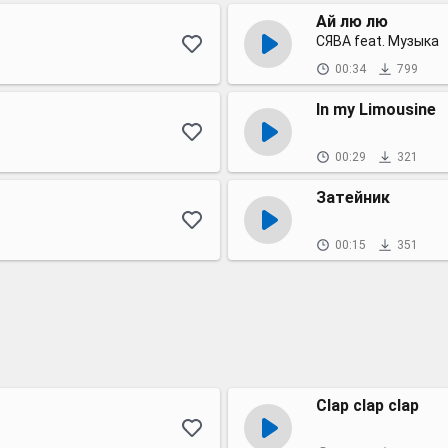
Ай лю лю
СЯВА feat. Музыка
00:34
799
In my Limousine
00:29
321
Затейник
00:15
351
Clap clap clap