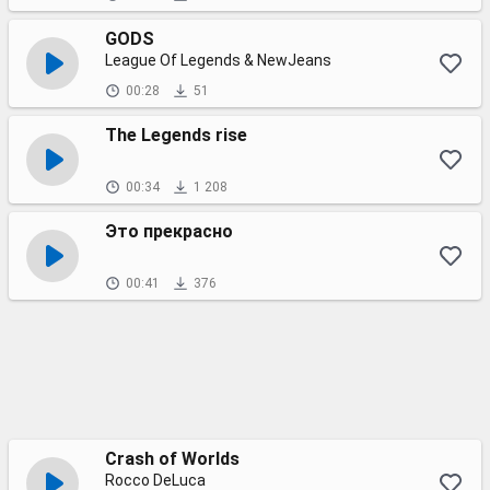
GODS
League Of Legends & NewJeans
00:28
51
The Legends rise
00:34
1 208
Это прекрасно
00:41
376
Crash of Worlds
Rocco DeLuca