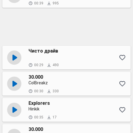
00:39
995
Чисто драйв
00:29
490
30.000
ColBreakz
00:30
330
Explorers
Hinkik
00:35
17
30.000