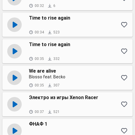
00:32
6
Time to rise again
00:34
523
Time to rise again
00:35
332
We are alive
Blosso feat. Becko
00:35
307
Электро из игры Xenon Racer
00:37
521
ФНАФ 1