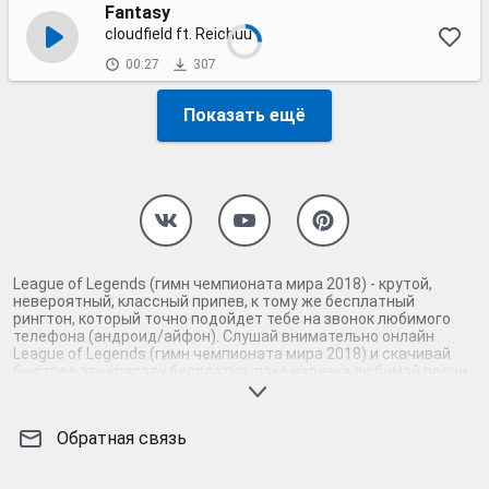
Fantasy
cloudfield ft. Reichuu
00:27
307
Показать ещё
League of Legends (гимн чемпионата мира 2018) - крутой,
невероятный, классный припев, к тому же бесплатный
рингтон, который точно подойдет тебе на звонок любимого
телефона (андроид/айфон). Слушай внимательно онлайн
League of Legends (гимн чемпионата мира 2018) и скачивай
быстрее эту красоту бесплатно, пока нарезка любимой песни
не играет шикарной мелодией у каждого второго на звонке.
Будь первым, кто скачает бесплатно сей шедевр музыки и
оценит по достоинству гармоничное звучание припева League
Обратная связь
of Legends (гимн чемпионата мира 2018). Кроме того, ты
можешь найти и скачать другую нарезку mp3 песни на звонок
телефона, ну, или m4r мелодию на айфон (iPhone). Уверены, ты