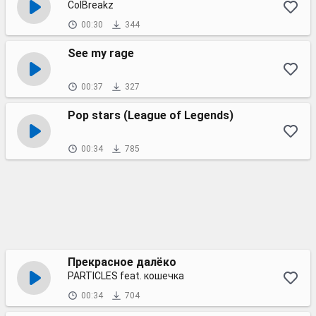
ColBreakz
00:30
344
See my rage
00:37
327
Pop stars (League of Legends)
00:34
785
Прекрасное далёко
PARTICLES feat. кошечка
00:34
704