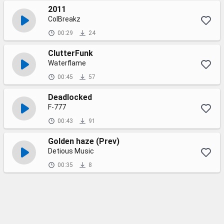
2011
ColBreakz
00:29
24
ClutterFunk
Waterflame
00:45
57
Deadlocked
F-777
00:43
91
Golden haze (Prev)
Detious Music
00:35
8