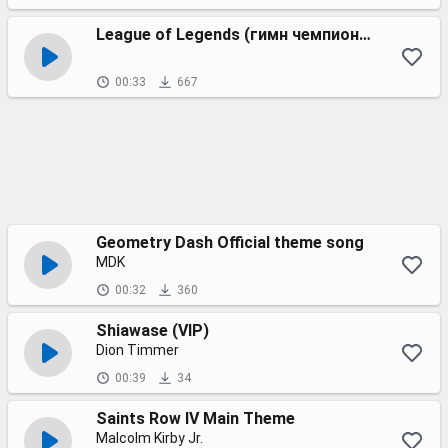
League of Legends (гимн чемпионата мира 2018)
00:33
667
Geometry Dash Official theme song
MDK
00:32
360
Shiawase (VIP)
Dion Timmer
00:39
34
Saints Row IV Main Theme
Malcolm Kirby Jr.