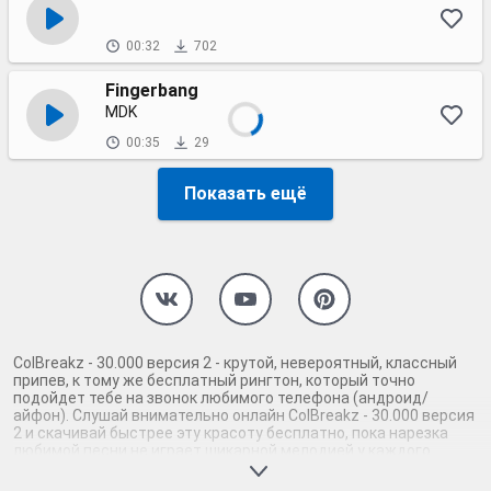
00:32
702
Fingerbang
MDK
00:35
29
Показать ещё
ColBreakz - 30.000 версия 2 - крутой, невероятный, классный
припев, к тому же бесплатный рингтон, который точно
подойдет тебе на звонок любимого телефона (андроид/
айфон). Слушай внимательно онлайн ColBreakz - 30.000 версия
2 и скачивай быстрее эту красоту бесплатно, пока нарезка
любимой песни не играет шикарной мелодией у каждого
второго на звонке. Будь первым, кто скачает бесплатно сей
шедевр музыки и оценит по достоинству гармоничное