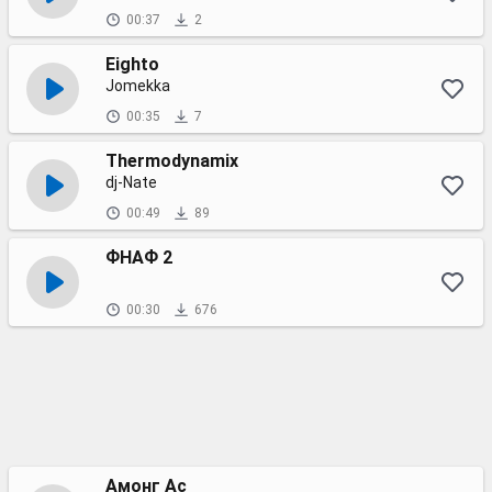
00:37
2
Eighto
Jomekka
00:35
7
Thermodynamix
dj-Nate
00:49
89
ФНАФ 2
00:30
676
Амонг Ас