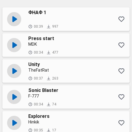
ФНАФ 1
00:39
997
Press start
MDK
00:34
477
Unity
TheFatRat
00:37
263
Sonic Blaster
F-777
00:34
74
Explorers
Hinkik
00:35
17