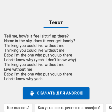
Текст
Tell me, how's it feel sittin' up there?
Name in the sky, does it ever get lonely?
Thinking you could live without me
Thinking you could live without me
Baby, I'm the one who put you up there
I don't know why (yeah, I don't know why)
Thinking you could live without me
Live without me
Baby, I'm the one who put you up there
I don't know why yeah
СКАЧАТЬ ДЛЯ ANDROID
Как скачать?
Как установить рингтон на телефон?
К