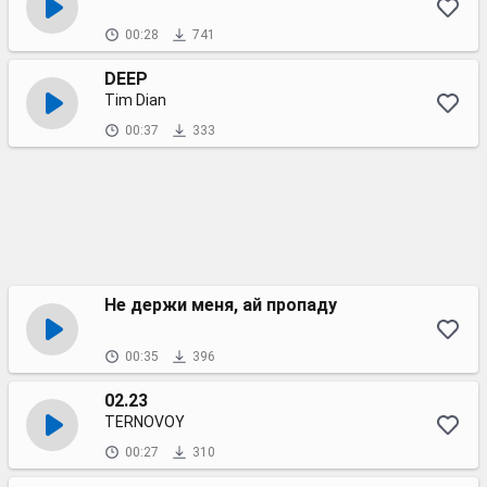
00:28
741
DEEP
Tim Dian
00:37
333
Не держи меня, ай пропаду
00:35
396
02.23
TERNOVOY
00:27
310