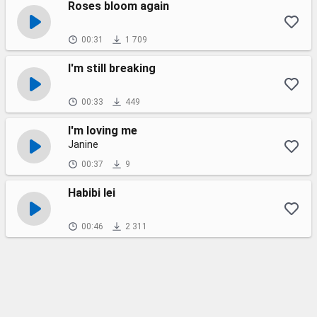
Roses bloom again
00:31
1 709
I'm still breaking
00:33
449
I'm loving me
Janine
00:37
9
Habibi lei
00:46
2 311