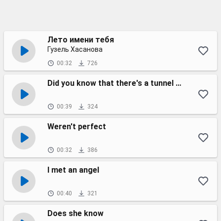
Лето имени тебя
Гузель Хасанова
00:32
726
Did you know that there's a tunnel under Ocean Boulevard?
00:39
324
Weren't perfect
00:32
386
I met an angel
00:40
321
Does she know