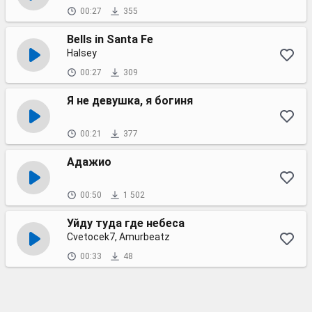
00:27
355
Bells in Santa Fe
Halsey
00:27
309
Я не девушка, я богиня
00:21
377
Адажио
00:50
1 502
Уйду туда где небеса
Cvetocek7, Amurbeatz
00:33
48