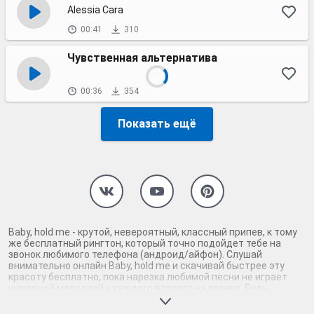
Alessia Cara
00:41
310
Чувственная альтернатива
00:36
354
Показать ещё
Baby, hold me - крутой, невероятный, классный припев, к тому
же бесплатный рингтон, который точно подойдет тебе на
звонок любимого телефона (андроид/айфон). Слушай
внимательно онлайн Baby, hold me и скачивай быстрее эту
красоту бесплатно, пока нарезка любимой песни не играет
шикарной мелодией у каждого второго на звонке. Будь
первым, кто скачает бесплатно сей шедевр музыки и оценит
по достоинству гармоничное звучание припева Baby, hold me.