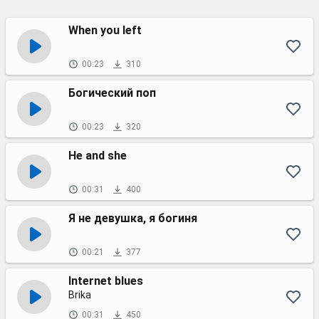
When you left
00:23
310
Богический поп
00:23
320
He and she
00:31
400
Я не девушка, я богиня
00:21
377
Internet blues
Brika
00:31
450