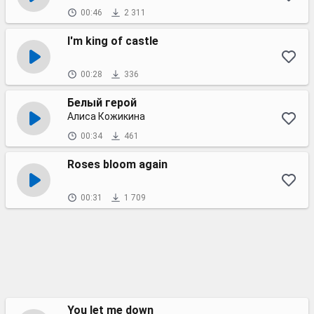
00:46
2 311
I'm king of castle
00:28
336
Белый герой
Алиса Кожикина
00:34
461
Roses bloom again
00:31
1 709
You let me down