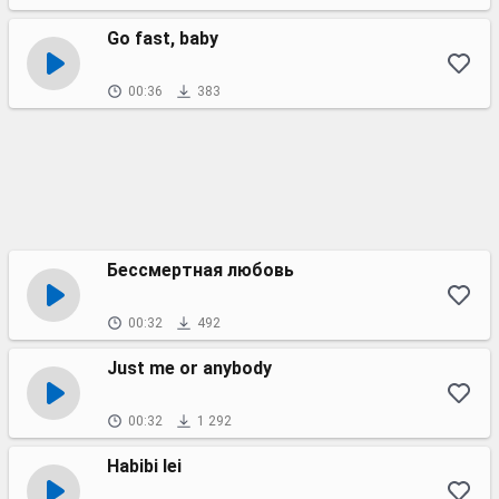
Go fast, baby
00:36
383
Бессмертная любовь
00:32
492
Just me or anybody
00:32
1 292
Habibi lei