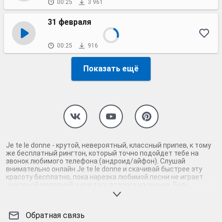
00:25
3 961
31 февраля
00:25
916
Показать ещё
Je te le donne - крутой, невероятный, классный припев, к тому
же бесплатный рингтон, который точно подойдет тебе на
звонок любимого телефона (андроид/айфон). Слушай
внимательно онлайн Je te le donne и скачивай быстрее эту
красоту бесплатно, пока нарезка любимой песни не играет
шикарной мелодией у каждого второго на звонке. Будь
первым, кто скачает бесплатно сей шедевр музыки и оценит
по достоинству гармоничное звучание припева Je te le donne.
Кроме того, ты можешь найти и скачать другую нарезку mp3
Обратная связь
песни на звонок телефона, ну, или m4r мелодию на айфон