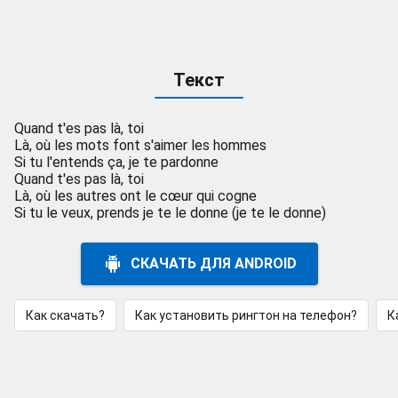
Текст
Quand t'es pas là, toi
Là, où les mots font s'aimer les hommes
Si tu l'entends ça, je te pardonne
Quand t'es pas là, toi
Là, où les autres ont le cœur qui cogne
Si tu le veux, prends je te le donne (je te le donne)
СКАЧАТЬ ДЛЯ ANDROID
Как скачать?
Как установить рингтон на телефон?
К