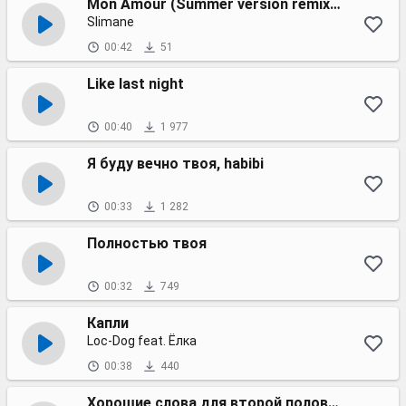
Mon Amour (Summer version remix Laback)
Slimane
00:42
51
Like last night
00:40
1 977
Я буду вечно твоя, habibi
00:33
1 282
Полностью твоя
00:32
749
Капли
Loc-Dog feat. Ёлка
00:38
440
Хорошие слова для второй половинки