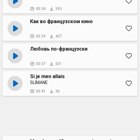
00:34
393
Как во французском кино
00:29
427
Любовь по-французски
00:37
331
Si je men allais
SLIMANE
00:41
30