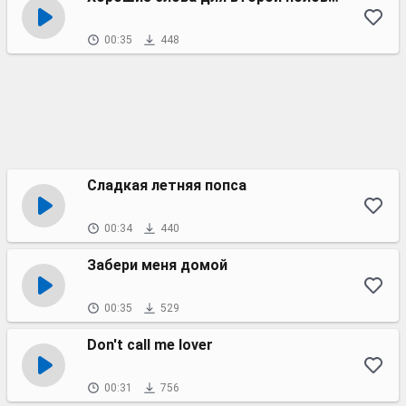
00:35
448
Сладкая летняя попса
00:34
440
Забери меня домой
00:35
529
Don't call me lover
00:31
756