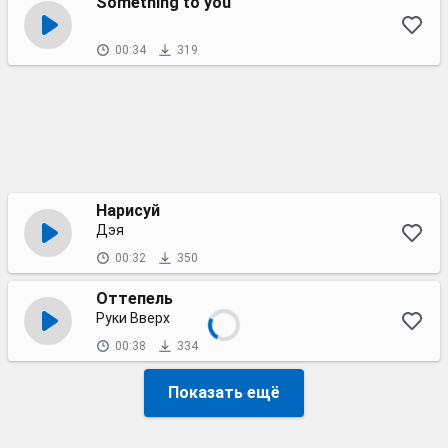
Something to you
00:34
319
Нарисуй
Дэя
00:32
350
Оттепель
Руки Вверх
00:38
334
Показать ещё