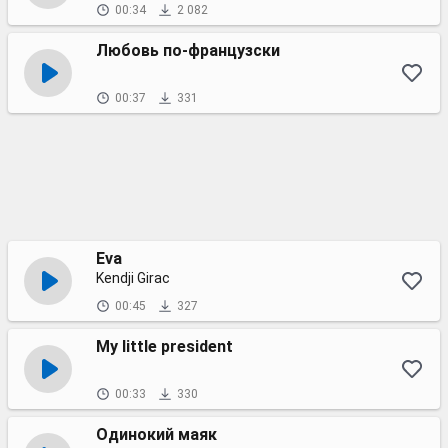
00:34
2 082
Любовь по-французски
00:37
331
Eva
Kendji Girac
00:45
327
My little president
00:33
330
Одинокий маяк