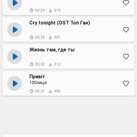
00:29
315
Cry tonight (OST Топ Ган)
00:25
501
Жизнь там, где ты
00:32
312
Привіт
100лиця
00:31
495