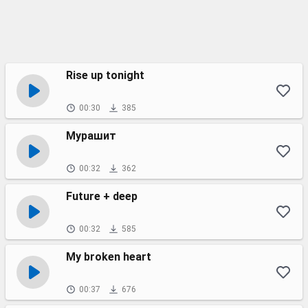
Rise up tonight
00:30
385
Мурашит
00:32
362
Future + deep
00:32
585
My broken heart
00:37
676