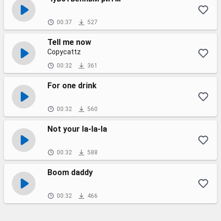
00:37
527
Tell me now
Copycattz
00:32
361
For one drink
00:32
560
Not your la-la-la
00:32
588
Boom daddy
00:32
466