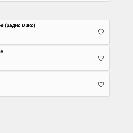
бе (радио микс)
me