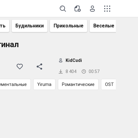
ть
Будильники
Прикольные
Веселые
Смеш
гинал
KidCudi
8 404
00:57
ументальные
Yiruma
Романтические
OST