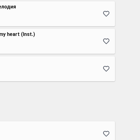
елодия
my heart (Inst.)