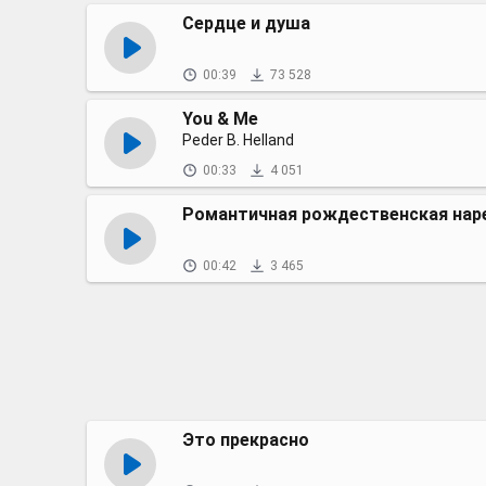
Сердце и душа
00:39
73 528
You & Me
Peder B. Helland
00:33
4 051
Романтичная рождественская нар
00:42
3 465
Это прекрасно