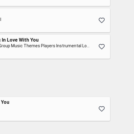
l
g In Love With You
The ONeill Brothers Group Music Themes Players Instrumental Love So
e You