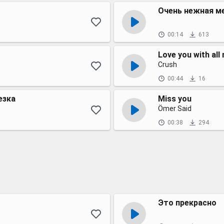
Очень нежная м
00:14
613
Love you with all 
Crush
00:44
16
езка
Miss you
Ömer Said
00:38
294
Это прекрасно