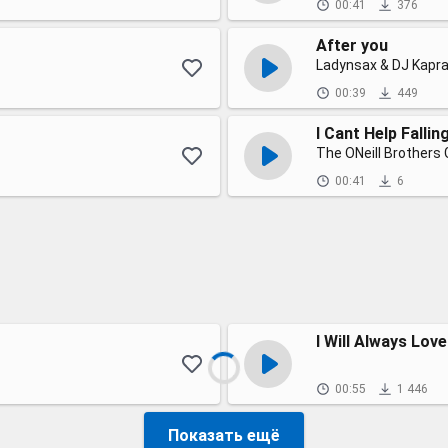
00:41
376
After you
Ladynsax & DJ Kapra
00:39
449
I Cant Help Fallin
00:41
6
I Will Always Lov
00:55
1 446
Показать ещё