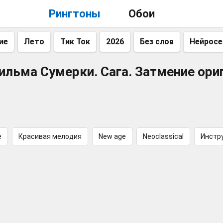
Рингтоны
Обои
ие
Лето
Тик Ток
2026
Без слов
Нейросе
ильма Сумерки. Сага. Затмение ори
е
Красивая мелодия
New age
Neoclassical
Инстр