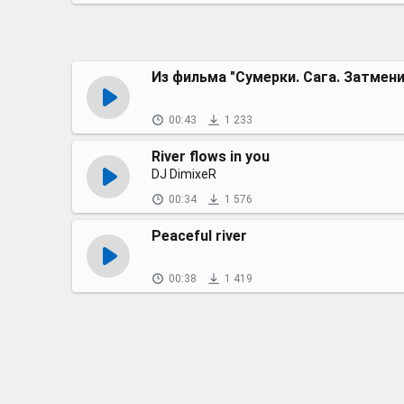
Из фильма "Сумерки. Сага. Затмени
00:43
1 233
River flows in you
DJ DimixeR
00:34
1 576
Peaceful river
00:38
1 419