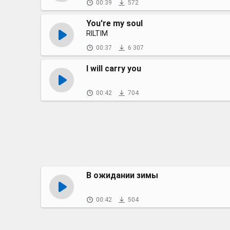
00:39
572
You're my soul
RILTIM
00:37
6 307
I will carry you
00:42
704
В ожидании зимы
00:42
504