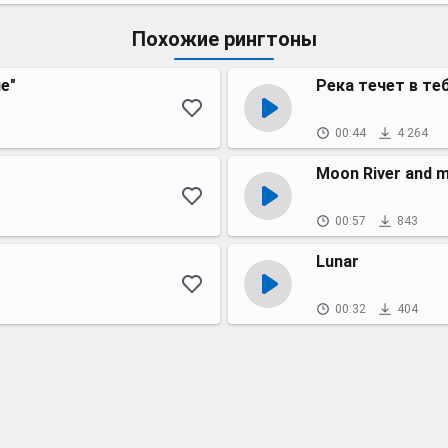
Похожие рингтоны
е"
Река течет в те
00:44
4 264
Moon River and 
00:57
843
Lunar
00:32
404