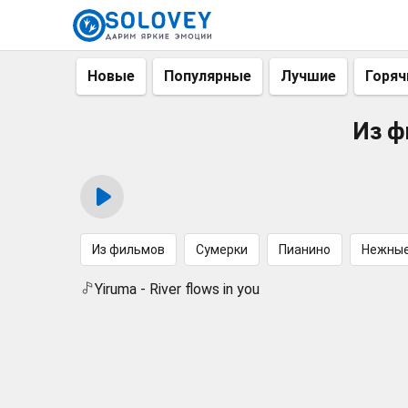
Новые
Популярные
Лучшие
Горяч
Из ф
Из фильмов
Сумерки
Пианино
Нежны
Yiruma - River flows in you