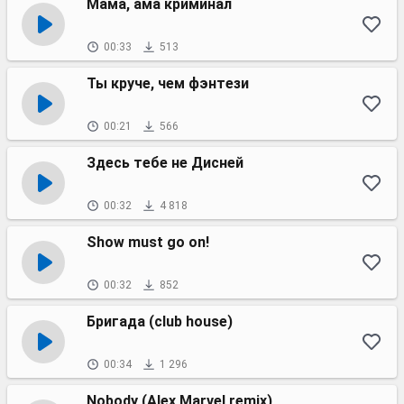
Мама, ама криминал
00:33
513
Ты круче, чем фэнтези
00:21
566
Здесь тебе не Дисней
00:32
4 818
Show must go on!
00:32
852
Бригада (club house)
00:34
1 296
Nobody (Alex Marvel remix)