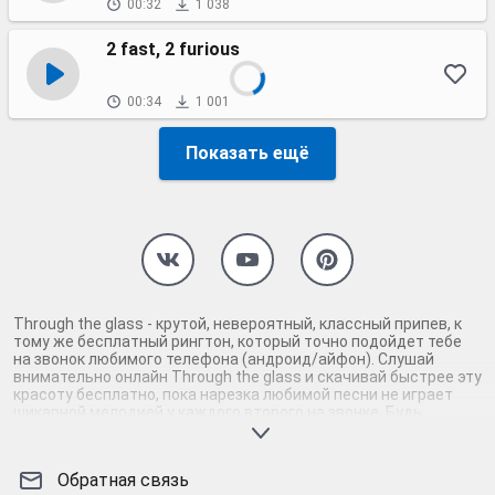
00:32
1 038
2 fast, 2 furious
00:34
1 001
Показать ещё
Through the glass - крутой, невероятный, классный припев, к
тому же бесплатный рингтон, который точно подойдет тебе
на звонок любимого телефона (андроид/айфон). Слушай
внимательно онлайн Through the glass и скачивай быстрее эту
красоту бесплатно, пока нарезка любимой песни не играет
шикарной мелодией у каждого второго на звонке. Будь
первым, кто скачает бесплатно сей шедевр музыки и оценит
по достоинству гармоничное звучание припева Through the
glass. Кроме того, ты можешь найти и скачать другую нарезку
Обратная связь
mp3 песни на звонок телефона, ну, или m4r мелодию на айфон