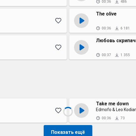
00:36
486
The olive
00:36
6 181
Любовь скрипач
00:37
1 355
Take me down
Edmofo & Leo Kodia
00:36
73
Показать ещё