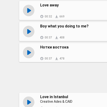
Love away
00:32
669
Boy what you doing to me?
00:37
408
Нотки востока
00:37
478
Love in Istanbul
Creative Ades & CAID