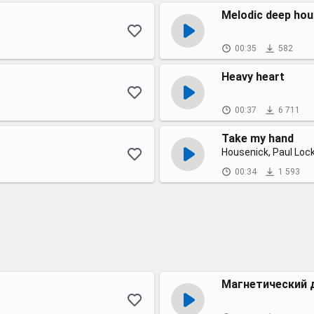
Melodic deep ho
00:35
582
Heavy heart
00:37
6 711
Take my hand
Housenick, Paul Loc
00:34
1 593
Магнетический 