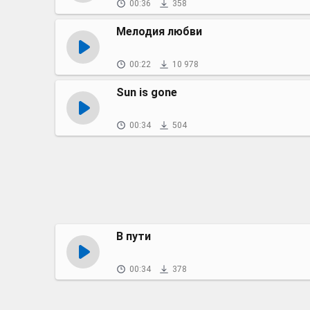
00:36
358
Мелодия любви
00:22
10 978
Sun is gone
00:34
504
В пути
00:34
378