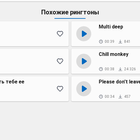
Похожие рингтоны
Multi deep
00:39
841
Chill monkey
00:38
24 326
ть тебе ее
Please don't leav
00:34
457