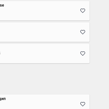
use
k
дип