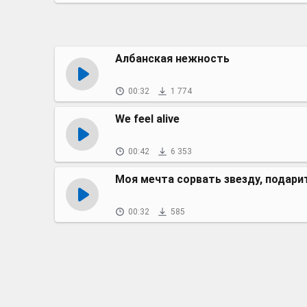
Албанская нежность
00:32
1 774
We feel alive
00:42
6 353
Моя мечта сорвать звезду, подари
00:32
585