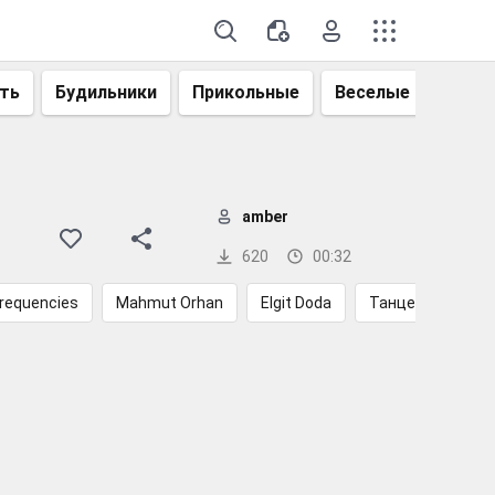
ть
Будильники
Прикольные
Веселые
Смеш
amber
620
00:32
Frequencies
Mahmut Orhan
Elgit Doda
Танцевальные