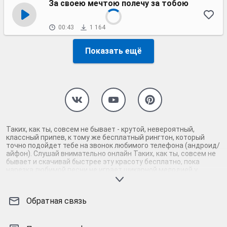
За своею мечтою полечу за тобою
00:43
1 164
Показать ещё
Таких, как ты, совсем не бывает - крутой, невероятный,
классный припев, к тому же бесплатный рингтон, который
точно подойдет тебе на звонок любимого телефона (андроид/
айфон). Слушай внимательно онлайн Таких, как ты, совсем не
бывает и скачивай быстрее эту красоту бесплатно, пока
нарезка любимой песни не играет шикарной мелодией у
каждого второго на звонке. Будь первым, кто скачает
бесплатно сей шедевр музыки и оценит по достоинству
гармоничное звучание припева Таких, как ты, совсем не
Обратная связь
бывает. Кроме того, ты можешь найти и скачать другую
нарезку mp3 песни на звонок телефона, ну, или m4r мелодию
на айфон (iPhone). Уверены, ты не ошибся с выбором рингтона
Таких, как ты, совсем не бывает, ведь с такой восхитительно