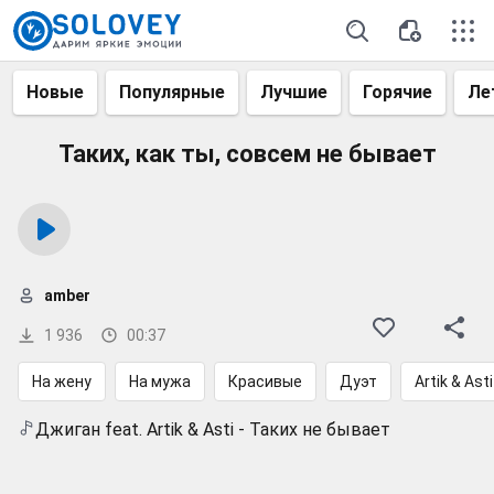
Новые
Популярные
Лучшие
Горячие
Ле
Таких, как ты, совсем не бывает
amber
1 936
00:37
На жену
На мужа
Красивые
Дуэт
Artik & Asti
Джиган feat. Artik & Asti - Таких не бывает