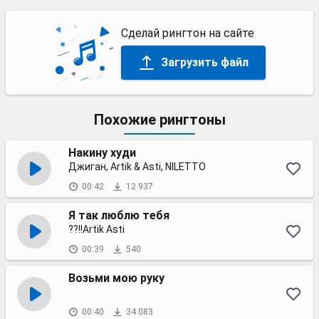
Сделай рингтон на сайте
Загрузить файл
Похожие рингтоны
Накину худи
Джиган, Artik & Asti, NILETTO
00:42
12 937
Я так люблю тебя
??!!Аrtik Asti
00:39
540
Возьми мою руку
00:40
34 083