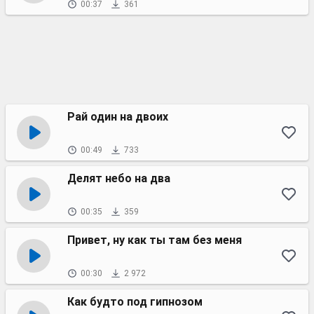
00:37
361
Рай один на двоих
00:49
733
Делят небо на два
00:35
359
Привет, ну как ты там без меня
00:30
2 972
Как будто под гипнозом