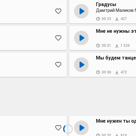
Градусы
Дмитрий Маликов fea
00:33
427
Мне не нужны э
00:31
1 526
Мы будем танце
00:38
472
Мне нужен ты о
00:20
919