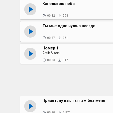
Капелькою неба
00:32
598
Ты мне одна нужна всегда
00:37
361
Номер 1
Artik & Asti
00:33
917
Привет, ну как ты там без меня
00:30
2 972