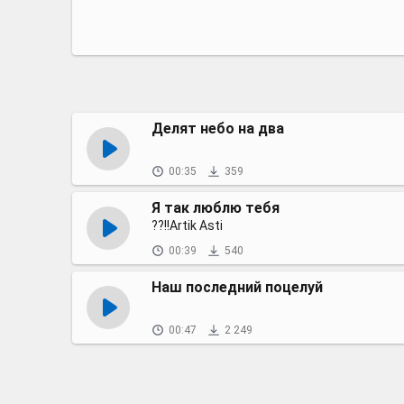
Делят небо на два
00:35
359
Я так люблю тебя
??!!Аrtik Asti
00:39
540
Наш последний поцелуй
00:47
2 249