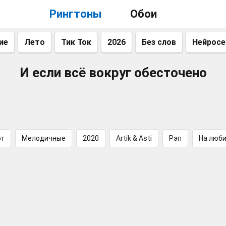
Рингтоны
Обои
ие
Лето
Тик Ток
2026
Без слов
Нейросе
И если всё вокруг обесточено
эт
Мелодичные
2020
Artik & Asti
Рэп
На люби