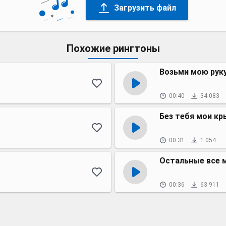
Загрузить файл
Похожие рингтоны
Возьми мою рук
00:40
34 083
Без тебя мои к
00:31
1 054
Остальные все 
00:36
63 911