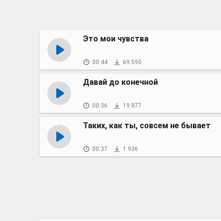
Это мои чувства
00:44
69 590
Давай до конечной
00:36
19 877
Таких, как ты, совсем не бывает
00:37
1 936