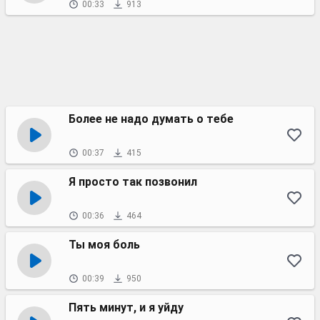
00:33
913
Более не надо думать о тебе
00:37
415
Я просто так позвонил
00:36
464
Ты моя боль
00:39
950
Пять минут, и я уйду