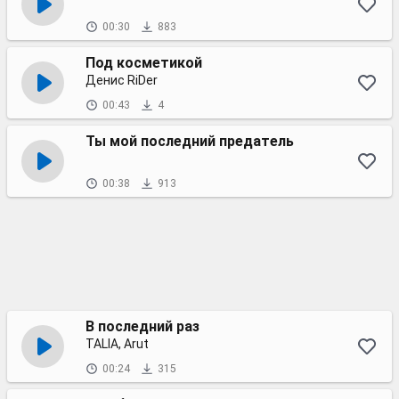
00:30
883
Под косметикой
Денис RiDer
00:43
4
Ты мой последний предатель
00:38
913
В последний раз
TALIA, Arut
00:24
315