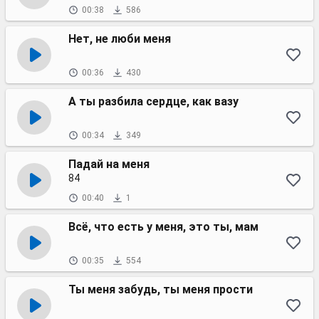
00:38
586
Нет, не люби меня
00:36
430
А ты разбила сердце, как вазу
00:34
349
Падай на меня
84
00:40
1
Всё, что есть у меня, это ты, мам
00:35
554
Ты меня забудь, ты меня прости