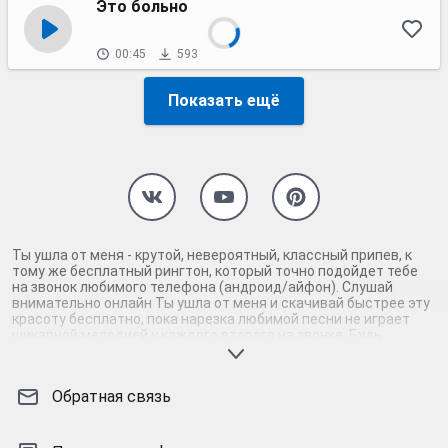
Это больно
00:45
593
Показать ещё
Ты ушла от меня - крутой, невероятный, классный припев, к
тому же бесплатный рингтон, который точно подойдет тебе
на звонок любимого телефона (андроид/айфон). Слушай
внимательно онлайн Ты ушла от меня и скачивай быстрее эту
красоту бесплатно, пока нарезка любимой песни не играет
шикарной мелодией у каждого второго на звонке. Будь
первым, кто скачает бесплатно сей шедевр музыки и оценит
по достоинству гармоничное звучание припева Ты ушла от
меня. Кроме того, ты можешь найти и скачать другую нарезку
Обратная связь
mp3 песни на звонок телефона, ну, или m4r мелодию на айфон
(iPhone). Уверены, ты не ошибся с выбором рингтона Ты ушла
от меня, ведь с такой восхитительно качественной нарезкой
музыки сложно будет пропустить мелодию звонка. Соловей -