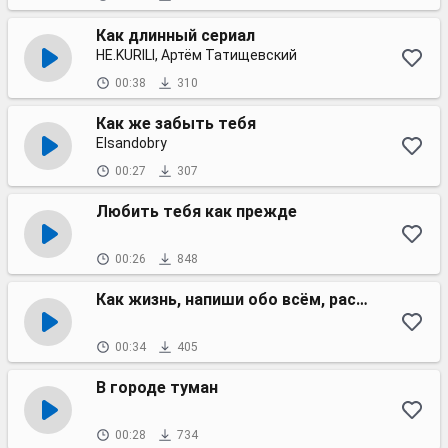
Как длинный сериал
НЕ.KURILI, Артём Татищевский
00:38
310
Как же забыть тебя
Elsandobry
00:27
307
Любить тебя как прежде
00:26
848
Как жизнь, напиши обо всём, расскажи
00:34
405
В городе туман
00:28
734