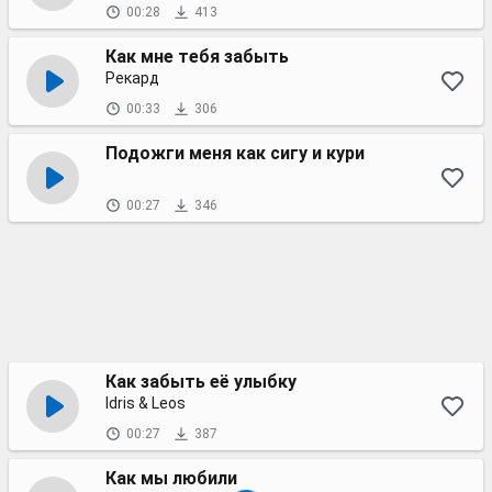
00:28
413
Как мне тебя забыть
Рекард
00:33
306
Подожги меня как сигу и кури
00:27
346
Как забыть её улыбку
Idris & Leos
00:27
387
Как мы любили