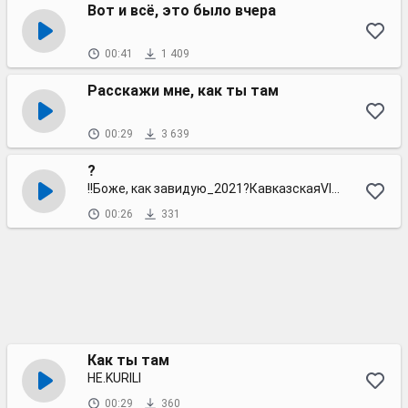
Вот и всё, это было вчера
00:41
1 409
Расскажи мне, как ты там
00:29
3 639
?
!!Боже, как завидую_2021?КавказскаяVIPМузыка
00:26
331
Как ты там
НЕ.KURILI
00:29
360