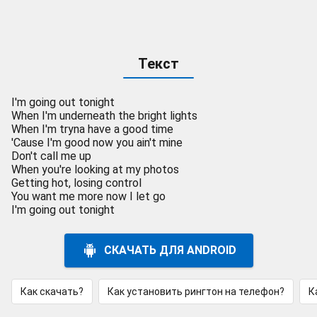
Текст
I'm going out tonight
When I'm underneath the bright lights
When I'm tryna have a good time
'Cause I'm good now you ain't mine
Don't call me up
When you're looking at my photos
Getting hot, losing control
You want me more now I let go
I'm going out tonight
СКАЧАТЬ ДЛЯ ANDROID
Как скачать?
Как установить рингтон на телефон?
К