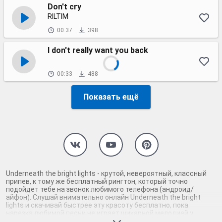
Don't cry
RILTIM
00:37
398
I don't really want you back
00:33
488
Показать ещё
Underneath the bright lights - крутой, невероятный, классный
припев, к тому же бесплатный рингтон, который точно
подойдет тебе на звонок любимого телефона (андроид/
айфон). Слушай внимательно онлайн Underneath the bright
lights и скачивай быстрее эту красоту бесплатно, пока
нарезка любимой песни не играет шикарной мелодией у
каждого второго на звонке. Будь первым, кто скачает