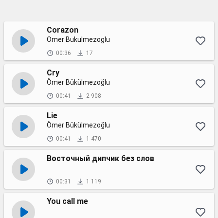
Corazon
Omer Bukulmezoglu
00:36
17
Cry
Ömer Bükülmezoğlu
00:41
2 908
Lie
Ömer Bükülmezoğlu
00:41
1 470
Восточный дипчик без слов
00:31
1 119
You call me