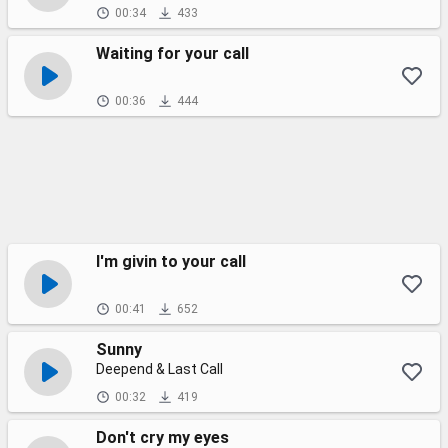
00:34
433
Waiting for your call
00:36
444
I'm givin to your call
00:41
652
Sunny
Deepend & Last Call
00:32
419
Don't cry my eyes