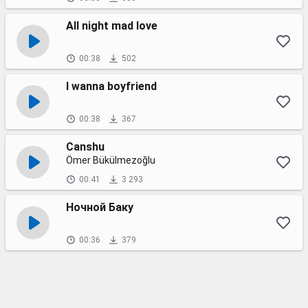
All night mad love
00:38
502
I wanna boyfriend
00:38
367
Canshu
Ömer Bükülmezoğlu
00:41
3 293
Ночной Баку
00:36
379