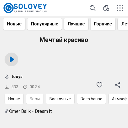
Новые
Популярные
Лучшие
Горячие
Ле
Мечтай красиво
tooya
333
00:34
House
Басы
Восточные
Deep house
Атмосф
Ömer Balık - Dream it