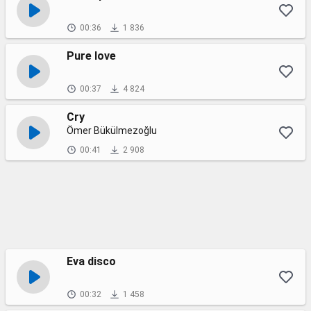
00:36
1 836
Pure love
00:37
4 824
Cry
Ömer Bükülmezoğlu
00:41
2 908
Eva disco
00:32
1 458