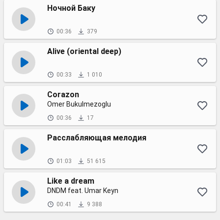
Ночной Баку
00:36
379
Alive (oriental deep)
00:33
1 010
Corazon
Omer Bukulmezoglu
00:36
17
Расслабляющая мелодия
01:03
51 615
Like a dream
DNDM feat. Umar Keyn
00:41
9 388