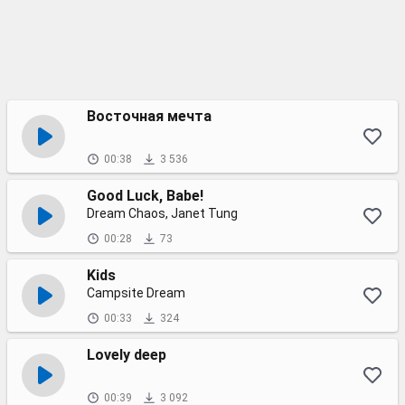
Восточная мечта
00:38
3 536
Good Luck, Babe!
Dream Chaos, Janet Tung
00:28
73
Kids
Campsite Dream
00:33
324
Lovely deep
00:39
3 092