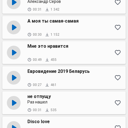
Александр Серов
00:31
1 342
А моя ты самая-самая
00:30
1 152
Мне это нравится
00:49
455
Евровидение 2019 Беларусь
00:27
461
не отпущу
Раз нашел
00:31
535
Disco love