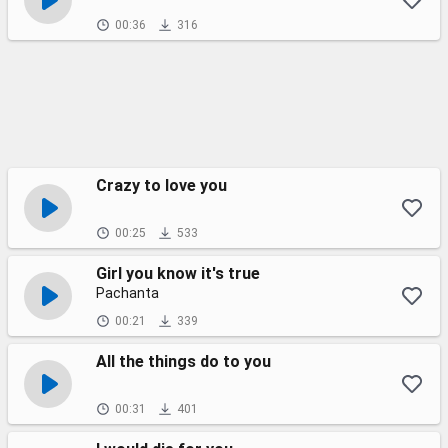
00:36
316
Crazy to love you
00:25
533
Girl you know it's true
Pachanta
00:21
339
All the things do to you
00:31
401