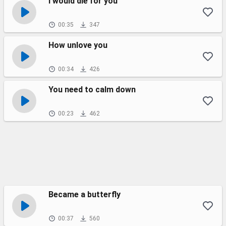
I would die for you
00:35
347
How unlove you
00:34
426
You need to calm down
00:23
462
Became a butterfly
00:37
560