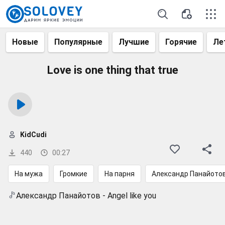
Новые
Популярные
Лучшие
Горячие
Ле
Love is one thing that true
KidCudi
440
00:27
На мужа
Громкие
На парня
Александр Панайото
Александр Панайотов - Angel like you