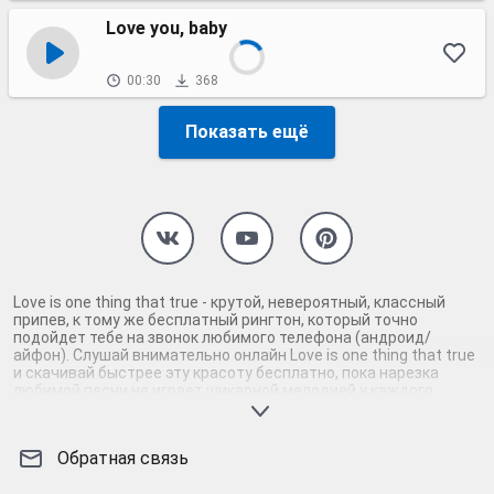
Love you, baby
00:30
368
Показать ещё
Love is one thing that true - крутой, невероятный, классный
припев, к тому же бесплатный рингтон, который точно
подойдет тебе на звонок любимого телефона (андроид/
айфон). Слушай внимательно онлайн Love is one thing that true
и скачивай быстрее эту красоту бесплатно, пока нарезка
любимой песни не играет шикарной мелодией у каждого
второго на звонке. Будь первым, кто скачает бесплатно сей
шедевр музыки и оценит по достоинству гармоничное
звучание припева Love is one thing that true. Кроме того, ты
Обратная связь
можешь найти и скачать другую нарезку mp3 песни на звонок
телефона, ну, или m4r мелодию на айфон (iPhone). Уверены, ты