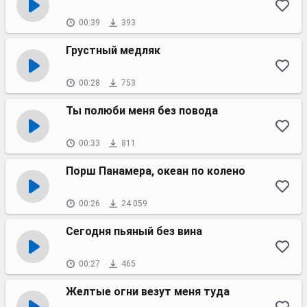
00:39
393
Грустный медляк
00:28
753
Ты полюби меня без повода
00:33
811
Порш Панамера, океан по колено
00:26
24 059
Сегодня пьяный без вина
00:27
465
Желтые огни везут меня туда