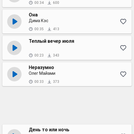
00:34
600
Она
Дима Кэс
00:35
413
Теплый вечер июля
00:23
343
Неразумно
Олег Майами
00:33
373
День то или ночь