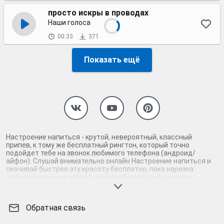
просто искры в проводах
Наши голоса
00:33
371
Показать ещё
Настроение напиться - крутой, невероятный, классный
припев, к тому же бесплатный рингтон, который точно
подойдет тебе на звонок любимого телефона (андроид/
айфон). Слушай внимательно онлайн Настроение напиться и
скачивай быстрее эту красоту бесплатно, пока нарезка
любимой песни не играет шикарной мелодией у каждого
второго на звонке. Будь первым, кто скачает бесплатно сей
шедевр музыки и оценит по достоинству гармоничное
звучание припева Настроение напиться. Кроме того, ты
Обратная связь
можешь найти и скачать другую нарезку mp3 песни на звонок
телефона, ну, или m4r мелодию на айфон (iPhone). Уверены, ты