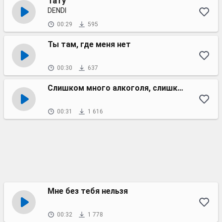
Тату
DENDI
00:29
595
Ты там, где меня нет
00:30
637
Слишком много алкоголя, слишком мало Кока-Колы
00:31
1 616
Мне без тебя нельзя
00:32
1 778