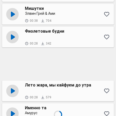
Мишутки
Элвин Грей & Ами
00:38
704
Фиолетовые будни
00:28
342
Лето жара, мы кайфуем до утра
00:28
579
Именно та
Амурус