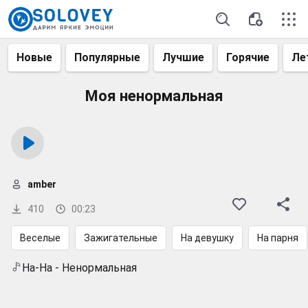
Новые
Популярные
Лучшие
Горячие
Ле
Моя ненормальная
amber
410
00:23
Веселые
Зажигательные
На девушку
На парня
На-На - Ненормальная