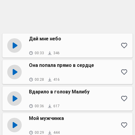
Дай мне небо
00:33
346
Она попала прямо в сердце
00:28
416
Вдарило в голову Малибу
00:36
617
Мой мужчинка
00:29
444