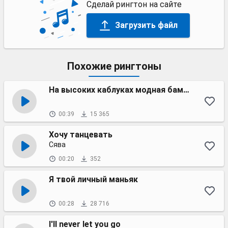
Сделай рингтон на сайте
Загрузить файл
Похожие рингтоны
На высоких каблуках модная бамбина
00:39
15 365
Хочу танцевать
Сява
00:20
352
Я твой личный маньяк
00:28
28 716
I'll never let you go