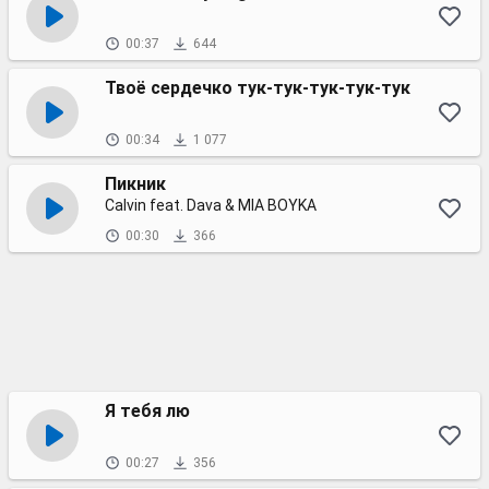
00:37
644
Твоё сердечко тук-тук-тук-тук-тук
00:34
1 077
Пикник
Calvin feat. Dava & MIA BOYKA
00:30
366
Я тебя лю
00:27
356