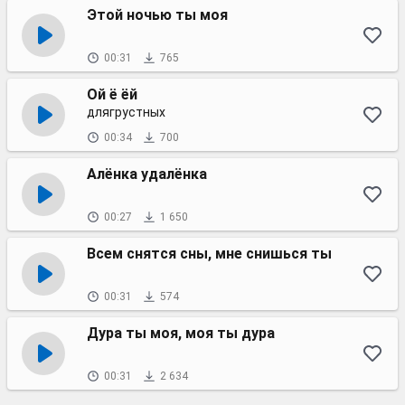
Этой ночью ты моя
00:31
765
Ой ё ёй
длягрустных
00:34
700
Алёнка удалёнка
00:27
1 650
Всем снятся сны, мне снишься ты
00:31
574
Дура ты моя, моя ты дура
00:31
2 634