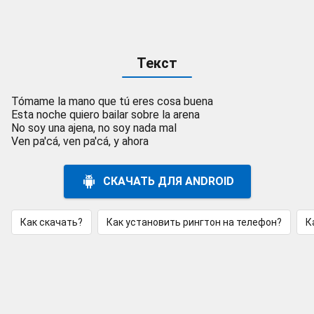
Текст
Tómame la mano que tú eres cosa buena
Esta noche quiero bailar sobre la arena
No soy una ajena, no soy nada mal
Ven pa'cá, ven pa'cá, y ahora
СКАЧАТЬ ДЛЯ ANDROID
Как скачать?
Как установить рингтон на телефон?
К