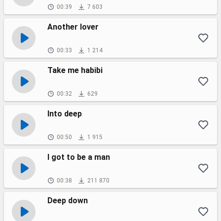
00:39
7 603
Another lover
00:33
1 214
Take me habibi
00:32
629
Into deep
00:50
1 915
I got to be a man
00:38
211 870
Deep down