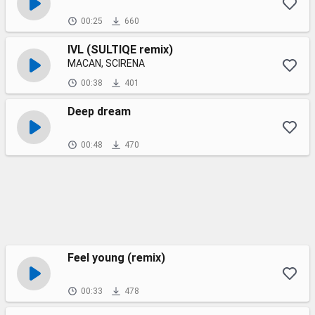
00:25
660
IVL (SULTIQE remix)
MACAN, SCIRENA
00:38
401
Deep dream
00:48
470
Feel young (remix)
00:33
478