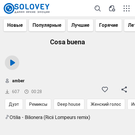
Новые
Популярные
Лучшие
Горячие
Ле
Cosa buena
amber
607
00:28
Дуэт
Ремиксы
Deep house
Женский голос
И
Otilia - Bilionera (Ricii Lompeurs remix)