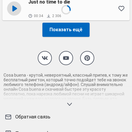
Just no time to die
00:34
2 306
Показать ещё
Cosa buena - крутой, невероятный, классный припев, к тому же
бесплатный рингтон, который точно подойдет тебе на звонок
любимого телефона (андроид/айфон). Слушай внимательно
онлайн Cosa buena и скачивай быстрее эту красоту
бесплатно, пока нарезка любимой песни не играет шикарной
мелодией у каждого второго на звонке. Будь первым, кто
скачает бесплатно сей шедевр музыки и оценит по
достоинству гармоничное звучание припева Cosa buena.
Кроме того, ты можешь найти и скачать другую нарезку mp3
Обратная связь
песни на звонок телефона, ну, или m4r мелодию на айфон
(iPhone). Уверены, ты не ошибся с выбором рингтона Cosa
buena, ведь с такой восхитительно качественной нарезкой
музыки сложно будет пропустить мелодию звонка. Соловей -