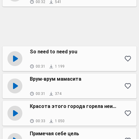
00:32
541
So need to need you
00:31
1 199
Врум-врум мамасита
00:31
374
Красота этого города горела неистово
00:33
1 050
Примечая себе цель