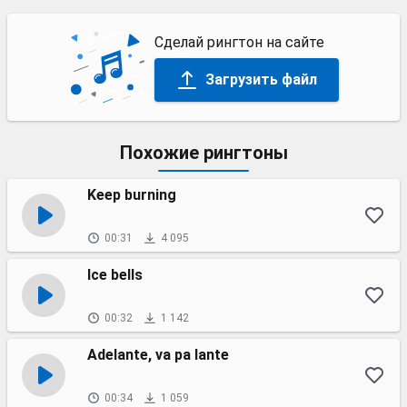
Сделай рингтон на сайте
Загрузить файл
Похожие рингтоны
Keep burning
00:31
4 095
Ice bells
00:32
1 142
Adelante, va pa lante
00:34
1 059