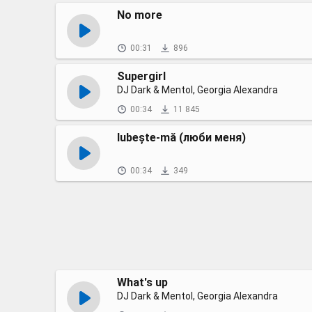
No more
00:31
896
Supergirl
DJ Dark & Mentol, Georgia Alexandra
00:34
11 845
Iubește-mă (люби меня)
00:34
349
What's up
DJ Dark & Mentol, Georgia Alexandra