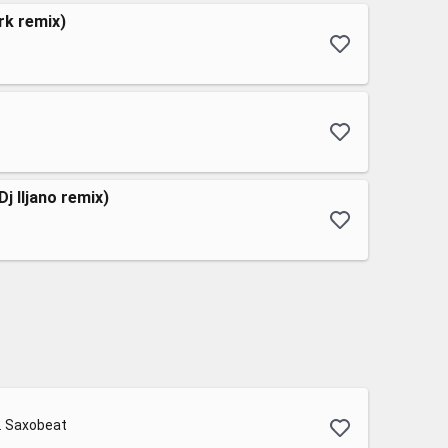
rk remix)
j Iljano remix)
r. Saxobeat