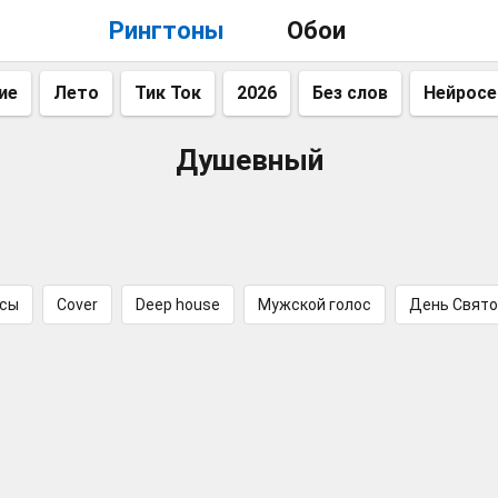
Рингтоны
Обои
ие
Лето
Тик Ток
2026
Без слов
Нейросе
Душевный
сы
Cover
Deep house
Мужской голос
День Свято