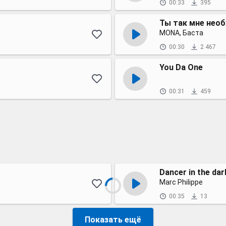
00:33
395
Ты так мне необ
MONA, Баста
00:30
2 467
You Da One
00:31
459
Dancer in the dar
Marc Philippe
00:35
13
Показать ещё