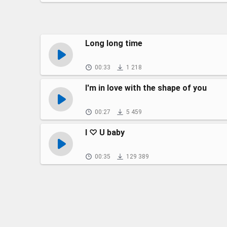
Long long time
00:33
1 218
I'm in love with the shape of you
00:27
5 459
I ♡ U baby
00:35
129 389