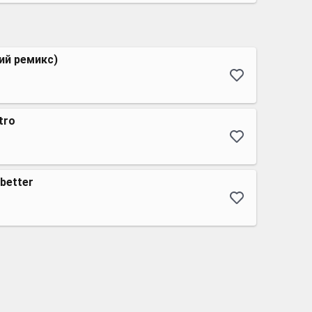
ий ремикс)
tro
better