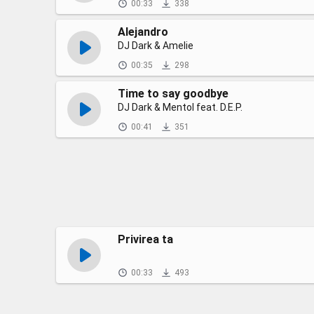
00:33
338
Alejandro
DJ Dark & Amelie
00:35
298
Time to say goodbye
DJ Dark & Mentol feat. D.E.P.
00:41
351
Privirea ta
00:33
493