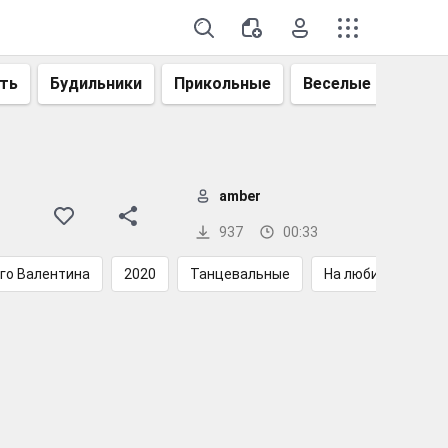
ть
Будильники
Прикольные
Веселые
Смеш
amber
937
00:33
го Валентина
2020
Танцевальные
На любимого чело