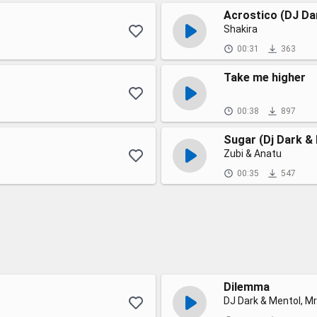
Acrostico (DJ Da
Shakira
00:31
363
Take me higher
00:38
897
Sugar (Dj Dark & D
Zubi & Anatu
00:35
547
Dilemma
DJ Dark & Mentol, M