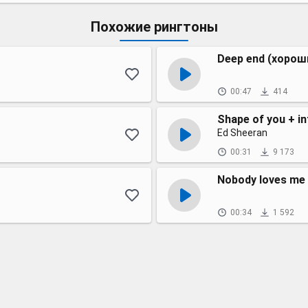
Похожие рингтоны
Deep end (хорош
00:47
414
Shape of you + in
Ed Sheeran
00:31
9 173
Nobody loves me 
00:34
1 592