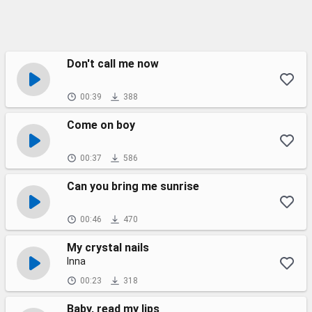
Don't call me now
00:39
388
Come on boy
00:37
586
Can you bring me sunrise
00:46
470
My crystal nails
Inna
00:23
318
Baby, read my lips