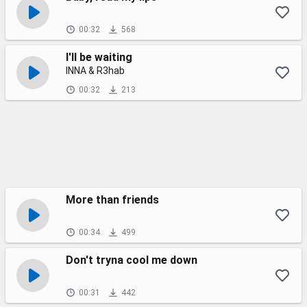
00:32
568
I'll be waiting
INNA & R3hab
00:32
213
More than friends
00:34
499
Don't tryna cool me down
00:31
442