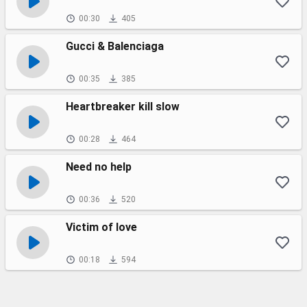
00:30
405
Gucci & Balenciaga
00:35
385
Heartbreaker kill slow
00:28
464
Need no help
00:36
520
Victim of love
00:18
594