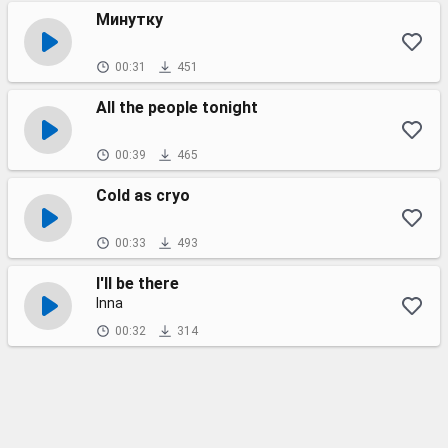
Минутку
00:31
451
All the people tonight
00:39
465
Cold as cryo
00:33
493
I'll be there
Inna
00:32
314