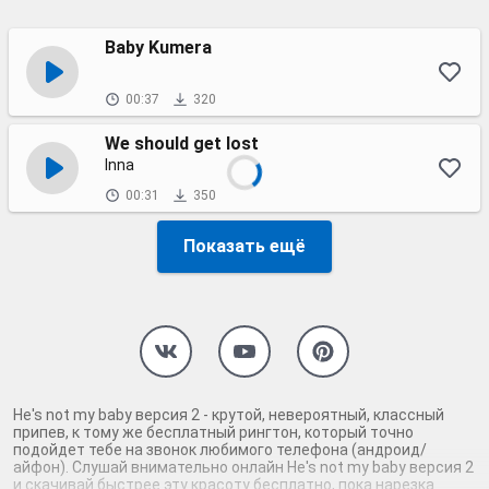
Baby Kumera
00:37
320
We should get lost
Inna
00:31
350
Показать ещё
He's not my baby версия 2 - крутой, невероятный, классный
припев, к тому же бесплатный рингтон, который точно
подойдет тебе на звонок любимого телефона (андроид/
айфон). Слушай внимательно онлайн He's not my baby версия 2
и скачивай быстрее эту красоту бесплатно, пока нарезка